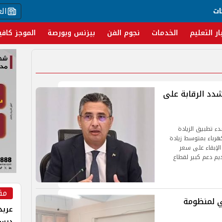
ال
ات
ار التعليم
الخدمات
نجوم الفن
بيزنس وبورصة
الموجز كافي
شدد الرقابة على
بدء تطبيق الزيادة
كهرباء بمتوسط زيادة
مع الإبقاء على سعر
يم دعم كبير لقطاع
مق
ي لمنظومة
عربد
درس 