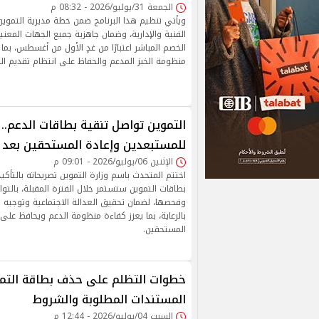
الجمعة 31/يوليو/2026 - 08:32 م
ويأتي تنظيم هذا البرنامج ضمن خطة مديرية التموين
الفنية والإدارية، وضمان جاهزية جميع الجهات المعن
الخصم المباشر اعتبارًا من غدٍ الأول من أغسطس، ب
منظومة الخبز المدعم والحفاظ على انتظام تقديم ال
التموين تواصل تنقية بطاقات الدعم.. 
للمستبعدين وإعادة المستحقين بعد
الإثنين 06/يوليو/2026 - 09:01 م
اختتم المتحدث باسم وزارة التموين تصريحاته بالتأكي
بطاقات التموين ستستمر خلال الفترة المقبلة، بالتو
وفحصها، لضمان تحقيق العدالة الاجتماعية وتوجيه ا
بالرعاية، بما يعزز كفاءة منظومة الدعم ويحافظ عل
المستحقين.
المستندات المطلوبة والشروط
السبت 04/يوليو/2026 - 12:44 م