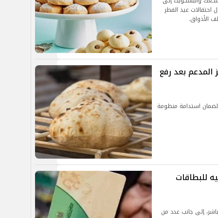
للكعك والبسكويت إلى
ال احتفالات عيد الفطر
 المدعم بعد رفع
 لضمان استدامة منظومة
موين تبدأ صرف منحة 400 جنيه للبطاقات
 أسرة بشكل مباشر، إلى جانب عدد من