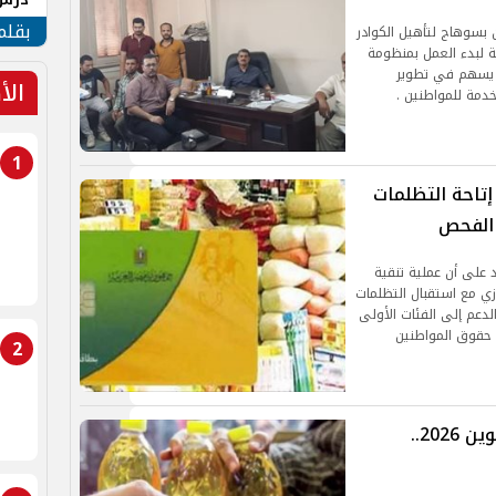
جنوب
بقلم
 بسوهاج لتأهيل الكوادر
ية لبدء العمل بمنظومة
ما يسهم في تطوير
الأ
خدمة للمواطنين .
1
إتاحة التظلمات
 الفحص
د على أن عملية تنقية
ازي مع استقبال التظلمات
لدعم إلى الفئات الأولى
ى حقوق المواطنين
2
خطوات التظلم على حذف بطاقة التموين 2026..