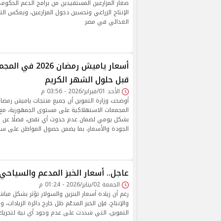
صغار المزارعين المستفيدين من برامج الدعم الحكو
الإنتاج الزراعي وتحسين دخول المزارعين، ويعكس التو
الغذائي في مصر
أسعار ياميش رمضان
قبل حلول الشهر الكريم
الأحد 01/فبراير/2026 - 03:56 م
المجمعات الاستهلاكية على مستوى الجمهورية، مع 
بشكل يومي لضمان عدم حدوث أي نقص، فضلًا عن تك
الجودة والأسعار، بما يضمن حصول المواطن على سل
عاجل.. أسعار الخبز المدعم والسياحي في
الجمعة 02/يناير/2026 - 01:24 م
رغم أن زيادة أسعار البنزين والسولار تؤثر بشكل مبا
والإنتاج، فإن الخبز المدعّم ظل خارج دائرة الزيادات، 
التموين، التي شددت على عدم وجود أي نية لتحريك سعر