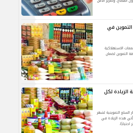
ون انقطاع، وتعزيز الأمن
التموين في
معات الاستهلاكية
قة التموين لضمان
شهر مارس 2025 وقيمة الزيادة لكل
ار السلع التموينية لشهر
ك، وتأتي هذه الزيادة في
احتياجًا.