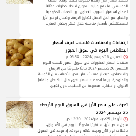
تشهد أسعار الأرز ارتفاعًا ملحوظًا نتيجة لزيادة الطلب
الموسمي، ما دفع وزارة التموين لاتخاذ خطوات فعّالة
لضمان استقرار السوق، التعاون بين الجهات الحكومية
والتجار، هو الحل الأمثل لتجاوز الأزمة، وضمان توفير الأرز
للمستهلكين بأسعار مناسبة خلال شهر رمضان المبارك.
ارتفاعات وانخفاضات مُلفتة.. اعرف أسعار
البطاطس اليوم في سوق العبور
الخميس 26/ديسمبر/2024 - 05:30 م
شهدت أسعار الخضروات في سوق العبور للجملة اليوم
الخميس 26 ديسمبر 2024 تباينًا ملحوظًا بين الارتفاع
والانخفاض، حيث ارتفعت أسعار بعض الأصناف مثل الكوسة
والملوخية، بينما انخفضت أسعار أخرى مثل الباذنجان والفلفل
الألوان، واستقرت مجموعة من المنتجات دون تغيير.
تعرف على سعر الأرز في السوق اليوم الأربعاء
25 ديسمبر 2024
الأربعاء 25/ديسمبر/2024 - 12:30 ص
سجل سعر الأرز، استقرارًا ملحوظًا اليوم في الأسواق،
باختلاف نوع الأرز ودرجة نقائه وجودته، إذ يوجد في السوق