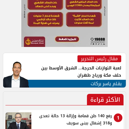
مقال رئيس التحرير
لعبة التوازنات الحرجة... الشرق الأوسط بين
حلف مكة ورياح طهران
بقلم ياسر بركات
الأكثر قراءة
رفع 140 طن قمامة وإزالة 13 حالة تعدى
1
و318 إشغال ببنى سويف