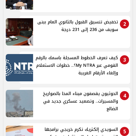
تخفيض تنسيق القبول بالثانوي العام ببنى
2
سويف من 236 إلى 231 درجة
كيف تعرف الخطوط المسجلة باسمك بالرقم
3
القومي عبر My NTRA؟.. خطوات الاستعلام
وإلغاء الأرقام الغريبة
الحوثيون يقصفون ميناء المخا بالصواريخ
4
والمسيرات.. وتصعيد عسكري جديد في
الضالع
السويدي إلكتريك تكرم خريجي برامجها
5