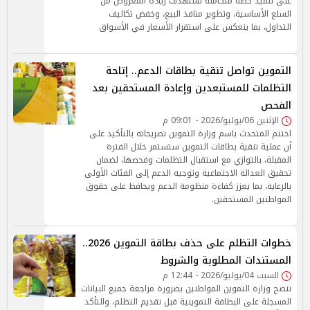
على تنفيذ خطة متكاملة تستهدف زيادة المعروض من
السلع الأساسية، وتطوير منافذ البيع، وخفض تكاليف
التداول، بما ينعكس على استقرار الأسعار في الأسواق
التموين تواصل تنقية بطاقات الدعم.. إتاحة
التظلمات للمستبعدين وإعادة المستحقين بعد
الفحص
الإثنين 06/يوليو/2026 - 09:01 م
اختتم المتحدث باسم وزارة التموين تصريحاته بالتأكيد على
أن عملية تنقية بطاقات التموين ستستمر خلال الفترة
المقبلة، بالتوازي مع استقبال التظلمات وفحصها، لضمان
تحقيق العدالة الاجتماعية وتوجيه الدعم إلى الفئات الأولى
بالرعاية، بما يعزز كفاءة منظومة الدعم ويحافظ على حقوق
المواطنين المستحقين.
خطوات التظلم على حذف بطاقة التموين 2026..
المستندات المطلوبة والشروط
السبت 04/يوليو/2026 - 12:44 م
تنصح وزارة التموين المواطنين بضرورة مراجعة جميع البيانات
المسجلة على البطاقة التموينية قبل تقديم التظلم، والتأكد