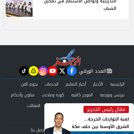
التدريبية وتواصل الاستثمار في تمكين
الشباب
العدد الورقي
tiktok
snapchat
instagram
youtube
twitter
facebook
newspaper
الرئيسية
الأخبار
أخبار التعليم
الخدمات
نجوم الفن
بيزنس وبورصة
الموجز كافية
كورة وملاعب
فتاوى وأحكام
صحة وجمال
عرب وعالم
حوادث ومحاكم
المقالات
مقال رئيس التحرير
inst
العدد الورقي
لعبة التوازنات الحرجة...
الشرق الأوسط بين حلف مكة
من نحن
سياسة الخصوصية
اتصل بنا