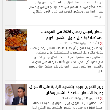
إلى جانب عدد من صغار المزارعين المستفيدين من برامج
الدعم الحكومي، بما يسهم في دعم الإنتاج الزراعي وتحسين
دخول المزارعين، ويعكس التوجه نحو تعزيز الأمن الغذائي
في مصر
أسعار ياميش رمضان 2026 في المجمعات
الاستهلاكية قبل حلول الشهر الكريم
الأحد 01/فبراير/2026 - 03:56 م
أوضحت وزارة التموين أن جميع منتجات ياميش رمضان 2026
متاحة حاليًا داخل المجمعات الاستهلاكية على مستوى
الجمهورية، مع استمرار ضخ الكميات بشكل يومي لضمان
عدم حدوث أي نقص، فضلًا عن تكثيف الرقابة على الجودة
والأسعار، بما يضمن حصول المواطن على سلعة آمنة وبسعر
عادل
وزير التموين يوجه بتشديد الرقابة على الأسواق
وضبط الأسعار استعدادًا لشهر رمضان
الخميس 08/يناير/2026 - 03:24 م
أكد الدكتور شريف فاروق، وزير التموين والتجارة الداخلية،
أهمية تعزيز دور مديريات التموين باعتبارها خط الدفاع الأول