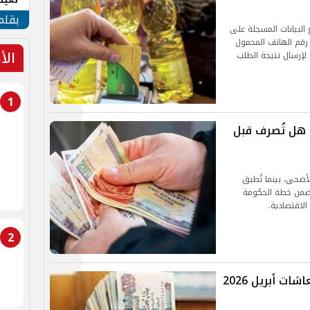
الأم
بقلم
البيانات المسجلة على
 رقم الهاتف المحمول
الأ
لإرسال نتيجة الطلب
1
مايو 2026 رسميًا.. هل تُصرف قبل
19 مايو قبل عيد الأضحى، بينما تُطبق
ك ضمن خطة الحكومة
لاقتصادية.
2
حقيقة زيادة المعاش وموعد صرف معاشات أبريل 2026