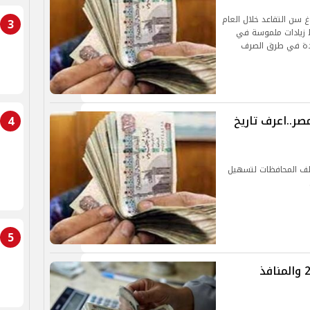
 2026، يظل شرط بلوغ سن التقاعد خلال العام
3
 زيادات ملموسة في
ددة في طرق الصرف
شات أبريل 2026 في مصر..اعرف تاريخ
4
لف المحافظات لتسهيل
5
موعد صرف معاشات شهر مارس 2026 والمنافذ