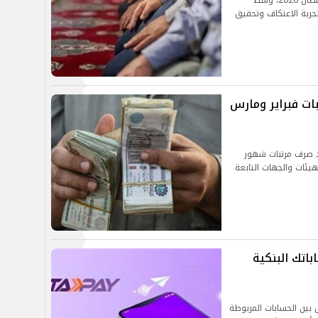
تبدأ وزارة الأوقاف استعداداتها المبكرة لاستقبال رمضان 2026، وسط
تجربة الاعتكاف وتحقيق
بات فبراير ومارس
يد صرف مرتبات شهور
رات والهيئات والجهات التابعة
باتك البنكية
 بين الحسابات المربوطة