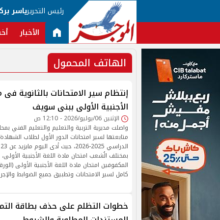
رئيس التحرير
ياسر برك
الأخبار
أخب
الهاتف المحمول
إنتظام سير الامتحانات بالثانوية فى م
الأجنبية الأولى ببنى سويف
الإثنين 06/يوليو/2026 - 12:10 ص
واصلت مديرية التربية والتعليم والتعليم الفني بم
متابعتها لسير امتحانات الدور الأول لطلاب الشهادة ا
ا
بمختلف الُشعب امتحان مادة اللغة الأجنبية الأولى
المكفوفين امتحان مادة اللغة الأجنبية الأولى (الورق
كامل لسير الامتحانات وتطبيق جميع الضوابط والإجرا
المستندات المطلوبة والشروط