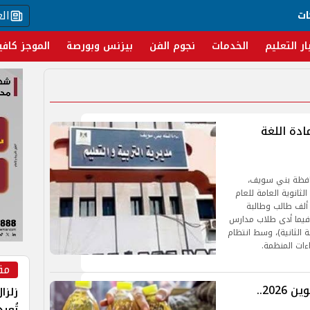
ال
ات
ار التعليم
الخدمات
نجوم الفن
بيزنس وبورصة
الموجز كافي
ادة اللغة
حافظة بني سويف،
لثانوية العامة للعام
لدراسي 2025-2026، حيث أدى اليوم مايزيد عن 23 ألف طالب وطالبة
، فيما أدى طلاب مدارس
ة الثانية)، وسط انتظام
ءات المنظمة.
مق
خطوات التظلم على حذف بطاقة التموين 2026..
زلزا
تُعي