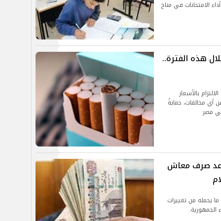
داء الامتحانات في مناخ
ال هذه الفترة..
التزام بالأسعار
ن أي مخالفات، حمايةً
في مصر
 زيادة المعاشات 2026..موعد صرف معاش
ام
 في ظل ما يحمله من تغييرات
 الجمهورية.