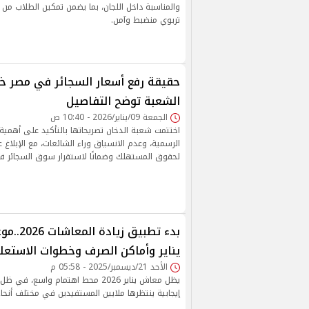
والمناسبة داخل اللجان، بما يضمن تمكين الطلاب من أ
تربوي منضبط وآمن.
حقيقة رفع أسعار السجائر في مصر خل
الشعبة توضح التفاصيل
الجمعة 09/يناير/2026 - 10:40 ص
اختتمت شعبة الدخان تصريحاتها بالتأكيد على أهمية ال
الرسمية، وعدم الانسياق وراء الشائعات، مع الإبلاغ ع
لحقوق المستهلك وضمانًا لاستقرار سوق السجائر 
بدء تطبيق
يناير وأماكن الصرف وخطوات الاستعل
الأحد 21/ديسمبر/2025 - 05:58 م
يظل معاش يناير 2026 محط اهتمام واسع،
إيجابية ينتظرها ملايين المستفيدين في مختلف أنحاء