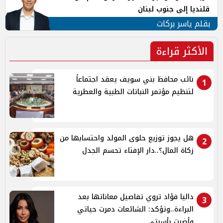
قلنديا إلى جنوب لبنان
بقلم ياسر بركات
الأكثر قراءة
نائب محافظ بني سويف يعقد اجتماعاً
1
لتنظيم مؤتمر النباتات الطبية والعطرية
هل يجوز توزيع حلوى المولد واحتسابها من
2
زكاة المال؟..دار الإفتاء تحسم الجدل
داليا فؤاد تروي تفاصيل معاناتها بعد
3
البراءة..وتؤكد: الشائعات دمرت حياتي
وأضرت بأسرتي