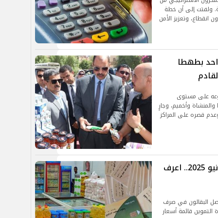
لمخزون الاستراتيجي من
ي لأكثر من 6 أشهر قادمة. ولفتت إلى أن خطة
ون انقطاع، وتعزيز الأمن
احد بطهطا
لقادم
وعه على مستوى
المنشاة وأخميم، وجارٍ
عدم قصره على المراكز
موعد صرف السلع التموينية لشهر يونيو 2025.. اعرف
لع التموينية لشهر يونيو 2025.. يواصل البقالون في صرف
 التموين قائمة أسعار