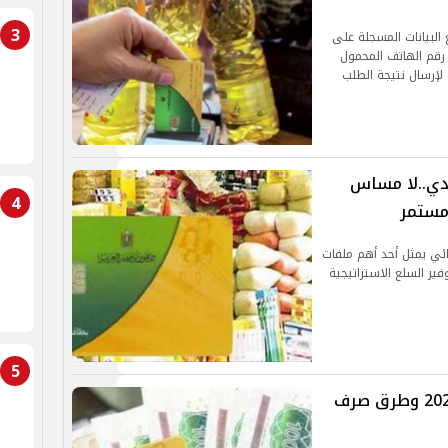
3
البيانات المسجلة على
 رقم الهاتف المحمول
لإرسال نتيجة الطلب
قدي..لا مساس
4
مستمر
ئي يمثل أحد أهم ملفات
ير السلع الاستراتيجية
5
أسعار السلع التموينية لشهر أبريل 2026 وطرق صرف