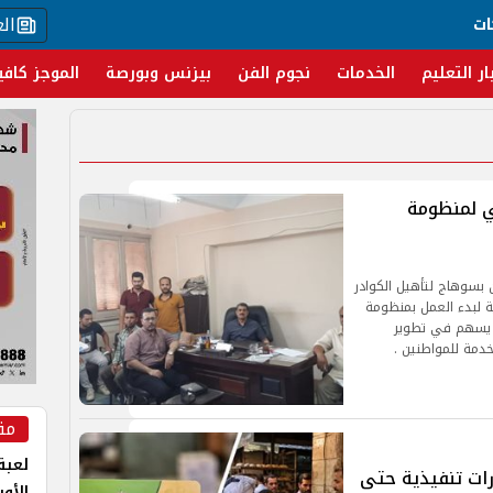
ال
ات
ار التعليم
الخدمات
نجوم الفن
بيزنس وبورصة
الموجز كافي
ي لمنظومة
 بسوهاج لتأهيل الكوادر
ية لبدء العمل بمنظومة
ما يسهم في تطوير
خدمة للمواطنين .
مق
لعبة 
رات تنفيذية حتى
الأو