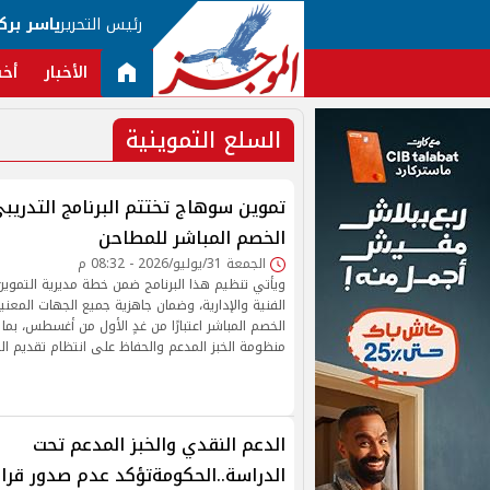
رئيس التحرير
ياسر برك
الأخبار
أخب
السلع التموينية
تموين سوهاج تختتم البرنامج التدريب
الخصم المباشر للمطاحن
الجمعة 31/يوليو/2026 - 08:32 م
ويأتي تنظيم هذا البرنامج ضمن خطة مديرية التموين
الفنية والإدارية، وضمان جاهزية جميع الجهات المعن
الخصم المباشر اعتبارًا من غدٍ الأول من أغسطس، ب
منظومة الخبز المدعم والحفاظ على انتظام تقديم ال
الدعم النقدي والخبز المدعم تحت
الدراسة..الحكومةتؤكد عدم صدور قرا