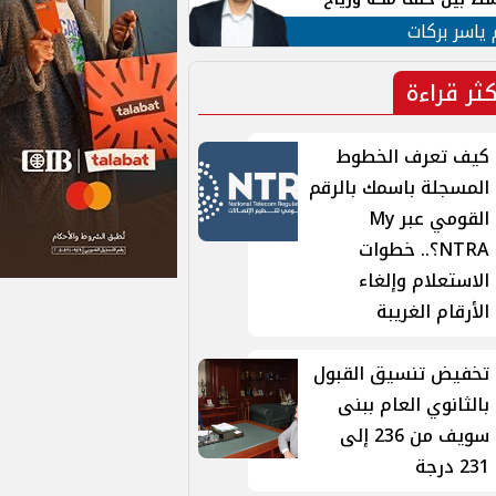
ان
 ياسر بركات
كثر قراءة
كيف تعرف الخطوط
المسجلة باسمك بالرقم
القومي عبر My
NTRA؟.. خطوات
الاستعلام وإلغاء
الأرقام الغريبة
تخفيض تنسيق القبول
بالثانوي العام ببنى
سويف من 236 إلى
231 درجة