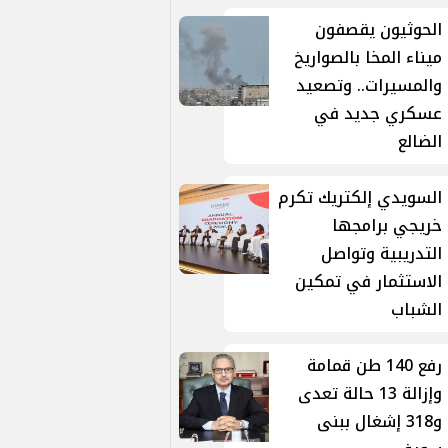
الحوثيون يقصفون
ميناء المخا بالصواريخ
والمسيرات.. وتصعيد
عسكري جديد في
الضالع
السويدي إلكتريك تكرم
خريجي برامجها
التدريبية وتواصل
الاستثمار في تمكين
الشباب
رفع 140 طن قمامة
وإزالة 13 حالة تعدى
و318 إشغال ببنى