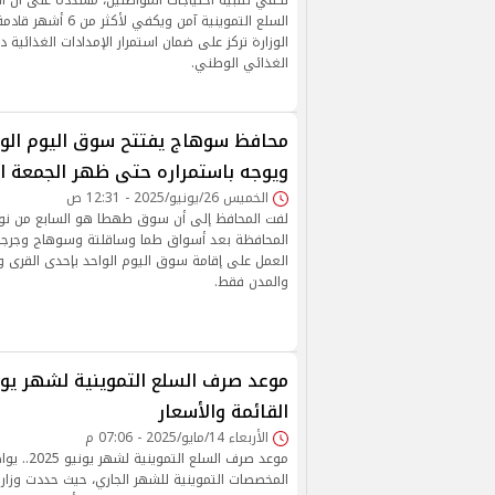
تكفي لتلبية احتياجات المواطنين، مشددة على أن ا
السلع التموينية آمن ويكف
الوزارة تركز على ضمان استمرار الإمدادات الغذائية د
الغذائي الوطني.
محافظ سوهاج يفتتح سوق اليوم الو
ويوجه باستمراره حتى ظهر الجمعة ا
الخميس 26/يونيو/2025 - 12:31 ص
لفت المحافظ إلى أن سوق طهطا هو السابع من ن
المحافظة بعد أسواق طما وساقلتة وسوهاج وجرجا و
العمل على إقامة سوق اليوم الواحد بإحدى القرى و
والمدن فقط.
القائمة والأسعار
الأربعاء 14/مايو/2025 - 07:06 م
موعد صرف الس
المخصصات التموينية للشهر الجاري، حيث حددت وزارة