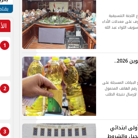
الهو
بقلم
 اللجنة التنسيقية
وف على معدلات الأداء
الأ
يف اللواء عبد الله
1
خطوات التظلم على حذف بطاقة التموين 2026..
البيانات المسجلة على
2
 رقم الهاتف المحمول
لإرسال نتيجة الطلب
ولى ابتدائي
3