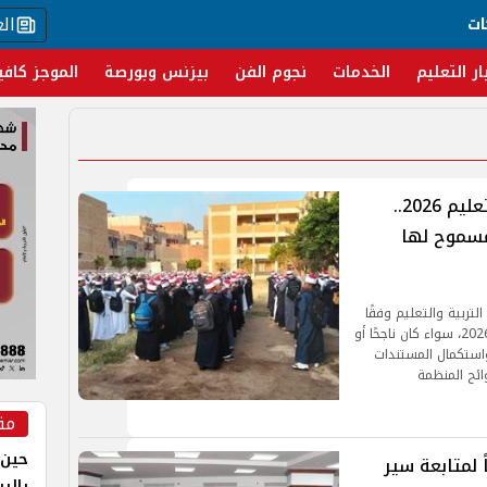
ال
ات
ار التعليم
الخدمات
نجوم الفن
بيزنس وبورصة
الموجز كافي
تحويل الطلاب بين الأزهر والتربية والتعليم 2026..
مسموح لها
لتربية والتعليم وفقًا
للحالة الدراسية للطالب خلال العام الدراسي 2025-2026، سواء كان ناجحًا أو
واستكمال المستندات
ائح المنظمة
مق
حين 
 لمتابعة سير
بالر