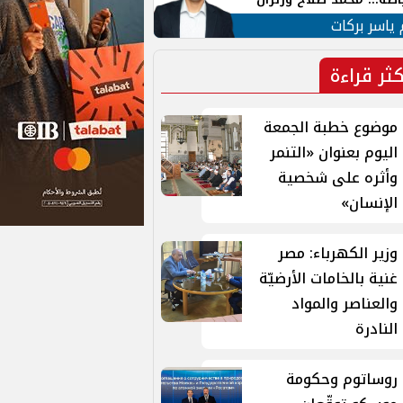
ية في الشارع التركي
 ياسر بركات
كثر قراءة
موضوع خطبة الجمعة
اليوم بعنوان «التنمر
وأثره على شخصية
الإنسان»
وزير الكهرباء: مصر
غنية بالخامات الأرضيّة
والعناصر والمواد
النادرة
روساتوم وحكومة