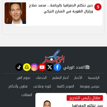
حين تتكلم الجغرافيا بالرياضة... محمد صلاح
5
وزلزال الهوية في الشارع التركي
العدد الورقي
tiktok
snapchat
instagram
youtube
twitter
facebook
newspaper
الرئيسية
الأخبار
أخبار التعليم
الخدمات
نجوم الفن
بيزنس وبورصة
الموجز كافية
كورة وملاعب
فتاوى وأحكام
صحة وجمال
عرب وعالم
حوادث ومحاكم
المقالات
مقال رئيس التحرير
inst
العدد الورقي
حين تتكلم الجغرافيا