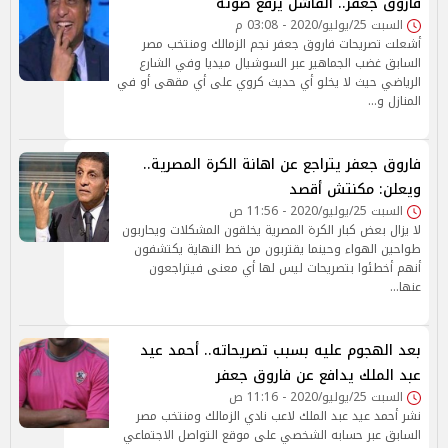
فاروق جعفر.. الفاشل يرفع صوته
السبت 25/يوليو/2020 - 03:08 م
أشعلت تصريحات فاروق جعفر نجم الزمالك ومنتخب مصر
السابق غضب الجماهير عبر السوشيال ميديا وفي الشارع
الرياضي حيث لا يخلو أي حديث كروي على أي مقهى أو في
المنازل و…
فاروق جعفر يتراجع عن اهانة الكرة المصرية..
ويعلن: مكنتش أقصد
السبت 25/يوليو/2020 - 11:56 ص
لا يزال بعض كبار الكرة المصرية يخلقون المشكلات ويحاربون
طواحين الهواء وحينما يقتربون من خط النهاية يكتشفون
أنهم أخطئوا بتصريحات ليس لها أي معنى فيتراجعون
عنها…
بعد الهجوم عليه بسبب تصريحاته.. أحمد عيد
عبد الملك يدافع عن فاروق جعفر
السبت 25/يوليو/2020 - 11:16 ص
نشر أحمد عيد عبد الملك لاعب نادي الزمالك ومنتخب مصر
السابق عبر حسابه الشخصي على موقع التواصل الاجتماعي