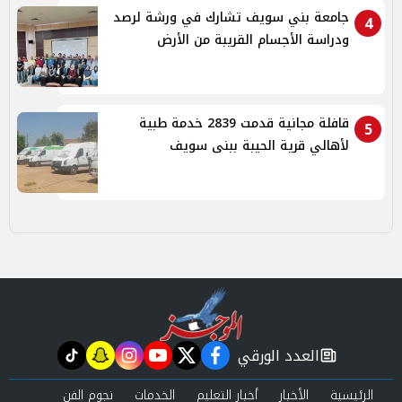
جامعة بني سويف تشارك في ورشة لرصد
4
ودراسة الأجسام القريبة من الأرض
قافلة مجانية قدمت 2839 خدمة طبية
5
لأهالي قرية الحيبة ببنى سويف
العدد الورقي
tiktok
snapchat
instagram
youtube
twitter
facebook
newspaper
الرئيسية
الأخبار
أخبار التعليم
الخدمات
نجوم الفن