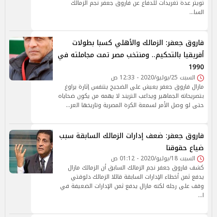
تويتر عدة تغريدات للدفاع عن فاروق جعفر نجم الزمالك
السا…
فاروق جعفر: الزمالك والأهلي كسبا بطولات
أفريقيا بالتحكيم.. ومنتخب مصر تمت مجاملته في
1990
السبت 25/يوليو/2020 - 12:33 ص
مازال فاروق جعفر يعيش على الضجيج يتنفس إثارة يراوغ
بتصريحاته الجماهير ويداعب التريند لا يهمه من يكون ضحاياه
حتى لو وصل الأمر لسمعة الكرة المصرية وتاريخها العر…
فاروق جعفر: ضعف إدارات الزمالك السابقة سبب
ضياع حقوقنا
السبت 18/يوليو/2020 - 01:12 ص
كشف فاروق جعفر نجم الزمالك السابق أن الزمالك مازال
يدفع ثمن أخطاء الإدارات السابقة قائلا الزمالك دلوقتي
وقف على رجله لكنه مازال يدفع ثمن الإدارات الضعيفة في
ا…