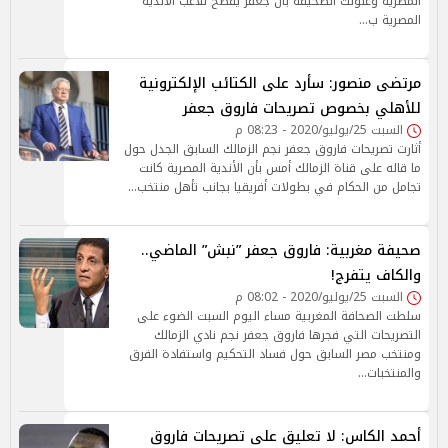
المصرية وعنونت الصحيفة بأن جعفر يفضح تلاعب الأندية
المصرية ب…
مرتضى منصور: سأرد على الكتائب الإلكترونية
للأهلي بخصوص تصريحات فاروق جعفر
السبت 25/يوليو/2020 - 08:23 م
أثارت تصريحات فاروق جعفر نجم الزمالك السابق الجدل حول
ما قاله على قناة الزمالك أمس بأن الأندية المصرية كانت
تجامل من الحكام في بطولات أفريقيا بجانب تأهل منتخب…
صحيفة مغربية: فاروق جعفر ”نبش” الماضي..
والكاف يتفرج!
السبت 25/يوليو/2020 - 08:02 م
سلطت الصحافة المغربية مساء اليوم السبت الضوء على
التصريحات التي فجرها فاروق جعفر نجم نادي الزمالك
ومنتخب مصر السابق حول فساد التحكيم واستفادة الفرق
والمنتخبات…
أحمد الكاس: لا تعليق على تصريحات فاروق