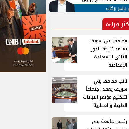
ية في الشارع التركي
 ياسر بركات
كثر قراءة
محافظ بنى سويف
يعتمد نتيجة الدور
الثاني للشهادة
الإعدادية
نائب محافظ بني
سويف يعقد اجتماعاً
لتنظيم مؤتمر النباتات
الطبية والعطرية
رئيس جامعة بني