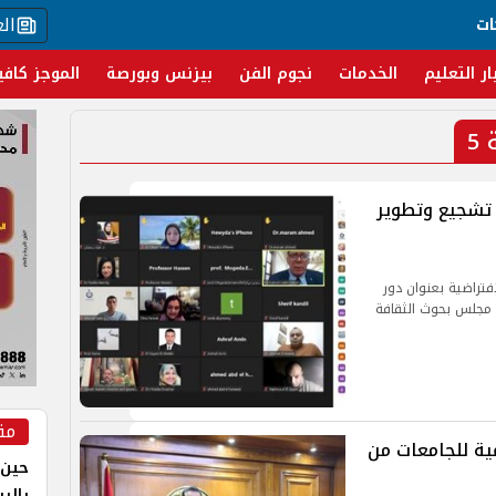
ال
ات
ار التعليم
الخدمات
نجوم الفن
بيزنس وبورصة
الموجز كافي
5
 تشجيع وتطوير
فتراضية بعنوان دور
 مجلس بحوث الثقافة
مق
ية تعليمية للجامعات من
حين 
بالر