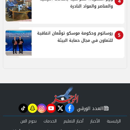
4
والعناصر والمواد النادرة
روساتوم وحكومة موسكو توقّعان اتفاقية
5
للتعاون في مجال حماية البيئة
العدد الورقي
tiktok
snapchat
instagram
youtube
twitter
facebook
newspaper
الرئيسية
الأخبار
أخبار التعليم
الخدمات
نجوم الفن