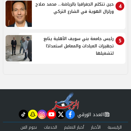
حين تتكلم الجغرافيا بالرياضة... محمد صلاح
4
وزلزال الهوية في الشارع التركي
رئيس جامعة بني سويف الأهلية يتابع
5
تجهيزات العيادات والمعامل استعدادًا
لتشغيلها
العدد الورقي
tiktok
snapchat
instagram
youtube
twitter
facebook
newspaper
الرئيسية
الأخبار
أخبار التعليم
الخدمات
نجوم الفن