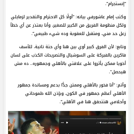
“إنستجرام”.
وكتب إمام عاشورفي بيانه: “أولًا كل الاحترام والتقدير لزمايلي
ولكل منظومة الفريق من الكبير للصغير، وأنا بعتذر عن أي خطأ
زعل حد مني، ومتقبل للعقوبة وده شيء طبيعي”.
وتابع: لأن الفرق كبير أوي بين هنا وأي حتة تانية، للأسف
فاكرين بالفبركة على السوشيال والتصريحات الكذب على لسان
أخويا ممكن يأثروا على علاقتي بالأهلي وجمهوره.. ده مش
هيحصل".
وأتم: “أنا فخور بالأهلي وممتن جدًّا بدعم ومساندة جمهور
الأهلي أعظم جمهور في الكون، وبإذن الله طموحاتي
وأحلامي هتتحقق هنا في الأهلي”.