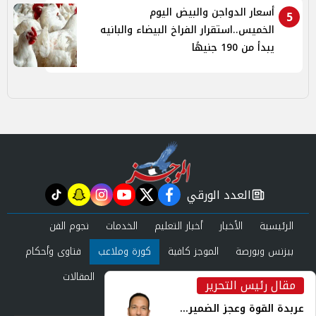
أسعار الدواجن والبيض اليوم
5
الخميس..استقرار الفراخ البيضاء والبانيه
يبدأ من 190 جنيهًا
العدد الورقي
tiktok
snapchat
instagram
youtube
twitter
facebook
newspaper
الرئيسية
الأخبار
أخبار التعليم
الخدمات
نجوم الفن
بيزنس وبورصة
الموجز كافية
كورة وملاعب
فتاوى وأحكام
صحة وجمال
عرب وعالم
حوادث ومحاكم
المقالات
مقال رئيس التحرير
inst
العدد الورقي
عربدة القوة وعجز الضمير...