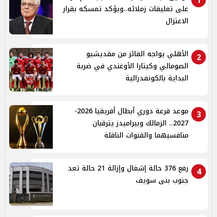
1
على تعليقات زملائه..ويؤكد تمسكه بقرار
الاعتزال
الأهلي يواجه الفائز من مقديشيو
2
الصومالي وكيتارا الأوغندي في ضربة
البداية بالكونفدرالية
موعد قرعة دوري أبطال أفريقيا 2026-
3
2027.. الزمالك وبيراميدز يترقبان
منافسيهما والقنوات الناقلة
رفع 376 حالة إشغال وإزالة 21 حالة تعد
4
جنوب بنى سويف