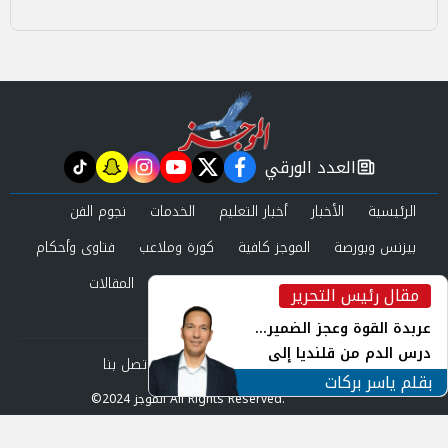
العدد الورقي
tiktok
snapchat
instagram
youtube
twitter
facebook
newspaper
الرئيسية
الأخبار
أخبار التعليم
الخدمات
نجوم الفن
بيزنس وبورصة
الموجز كافية
كورة وملاعب
فتاوى وأحكام
صحة وجمال
عرب وعالم
حوادث ومحاكم
المقالات
مقال رئيس التحرير
inst
العدد الورقي
عربدة القوة وعجز الضمير...
درس الدم من قلنديا إلى
من نحن
سياسة الخصوصية
اتصل بنا
جنوب لبنان
بقلم ياسر بركات
©2024 الموجز All Rights Reserved.
Powered by