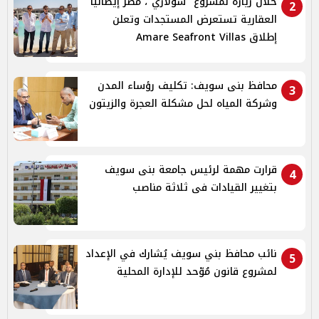
خلال زيارة لمشروع "سولاري"، مصر إيطاليا
2
العقارية تستعرض المستجدات وتعلن
إطلاق Amare Seafront Villas
محافظ بنى سويف: تكليف رؤساء المدن
3
وشركة المياه لحل مشكلة العجرة والزيتون
قرارت مهمة لرئيس جامعة بنى سويف
4
بتغيير القيادات فى ثلاثة مناصب
نائب محافظ بني سويف يُشارك في الإعداد
5
لمشروع قانون مُوّحد للإدارة المحلية