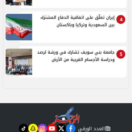
إيران تعلّق على اتفاقية الدفاع المشترك
4
بين السعودية وتركيا وباكستان
جامعة بني سويف تشارك في ورشة لرصد
5
ودراسة الأجسام القريبة من الأرض
العدد الورقي
tiktok
snapchat
instagram
youtube
twitter
facebook
newspaper