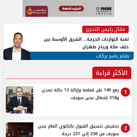
مقال رئيس التحرير
لعبة التوازنات الحرجة... الشرق الأوسط بين
حلف مكة ورياح طهران
بقلم ياسر بركات
الأكثر قراءة
رفع 140 طن قمامة وإزالة 13 حالة تعدى
1
و318 إشغال ببنى سويف
تخفيض تنسيق القبول بالثانوي العام ببنى
2
سويف من 236 إلى 231 درجة