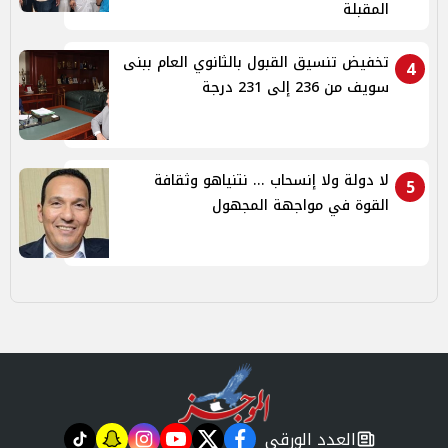
المقبلة
تخفيض تنسيق القبول بالثانوي العام ببنى
4
سويف من 236 إلى 231 درجة
لا دولة ولا إنسحاب ... نتنياهو وثقافة
5
القوة في مواجهة المجهول
العدد الورقي
tiktok
snapchat
instagram
youtube
twitter
facebook
newspaper