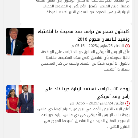
مع القضايا الجيوسياسية، ما يجعل الوصول إلى اتفاق مهمة
صعبة. وبين العرض الأفضل الأمريكي و الخطوط الحمراء
الإيرانية، يبقى الجمود هو العنوان الأبرز لهذه المرحلة.
كلينتون تسخر من ترامب بعد فضيحة ذا أتلانتيك
وتعيد للأذهان هجوم 2016
الثلاثاء 25/مارس/2025 - 05:15 م
علّق الرئيس الأمريكي السابق دونالد ترامب على الواقعة،
نافيًا معرفته بأي تفاصيل تخص هذه الفضيحة، مكتفيًا
بالقول: لا أعرف شيئًا عن القصة، ولست من كبار المعجبين
بمجلة ذا أتلانتيك
زوجة نائب ترامب تستعد لزيارة جرينلاند على
رأس وفد أمريكي
الإثنين 24/مارس/2025 - 02:55 ص
أعلن البيت الأبيض،الأحد، في بيان عن إعتزام أوشا دي فانس،
زوجة نائب الرئيس الأمريكي جي دي فانس، زيارة جرينلاند،
الإسبوع المقبل المزيد من التفاصيل تسردها الموجز في
التقرير التالي .