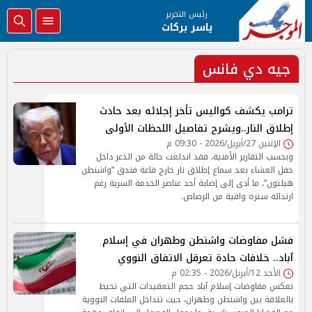
رئيس التحرير
ياسر بركات
جيه دي فانس
ترامب يكشف كواليس تأخر إجلائه بعد حادث
إطلاق النار..ويشرح تفاصيل اللحظات الأولى
الإثنين 27/أبريل/2026 - 09:30 م
وبحسب التقارير الأمنية، فقد اندلعت حالة من الذعر داخل
حفل العشاء بعد سماع إطلاق نار خارج قاعة فندق “واشنطن
هيلتون”، ما أدى إلى إصابة أحد عناصر الخدمة السرية رغم
ارتدائه سترة واقية من الرصاص.
فشل مفاوضات واشنطن وطهران في إسلام
آباد.. خلافات حادة تعرقل الاتفاق النووي
الأحد 12/أبريل/2026 - 02:35 م
تعكس مفاوضات إسلام آباد حجم التعقيدات التي تحيط
بالعلاقة بين واشنطن وطهران، حيث تتداخل الملفات النووية