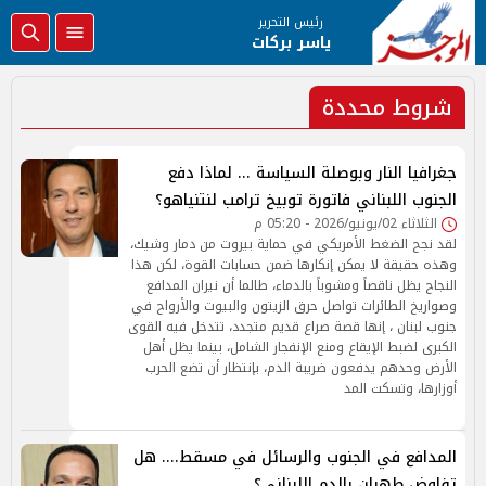
رئيس التحرير
ياسر بركات
شروط محددة
جغرافيا النار وبوصلة السياسة ... لماذا دفع
الجنوب اللبناني فاتورة توبيخ ترامب لنتنياهو؟
الثلاثاء 02/يونيو/2026 - 05:20 م
لقد نجح الضغط الأمريكي في حماية بيروت من دمار وشيك،
وهذه حقيقة لا يمكن إنكارها ضمن حسابات القوة، لكن هذا
النجاح يظل ناقصاً ومشوباً بالدماء، طالما أن نيران المدافع
وصواريخ الطائرات تواصل حرق الزيتون والبيوت والأرواح في
جنوب لبنان ، إنها قصة صراع قديم متجدد، تتدخل فيه القوى
الكبرى لضبط الإيقاع ومنع الإنفجار الشامل، بينما يظل أهل
الأرض وحدهم يدفعون ضريبة الدم، بإنتظار أن تضع الحرب
أوزارها، وتسكت المد
المدافع في الجنوب والرسائل في مسقط.... هل
تفاوض طهران بالدم اللبناني؟