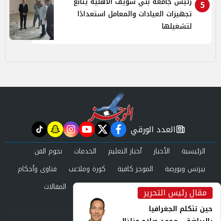
رئيس جامعة بني سويف الأهلية يتابع
5
تجهيزات العيادات والمعامل استعدادًا
لتشغيلها
العدد الورقي
tiktok
snapchat
instagram
youtube
twitter
facebook
newspaper
الرئيسية
الأخبار
أخبار التعليم
الخدمات
نجوم الفن
بيزنس وبورصة
الموجز كافية
كورة وملاعب
فتاوى وأحكام
صحة وجمال
عرب وعالم
حوادث ومحاكم
المقالات
مقال رئيس التحرير
inst
العدد الورقي
حين تتكلم الجغرافيا