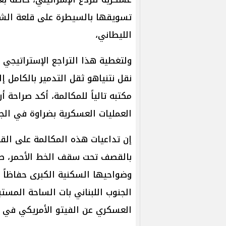
تسويقها بالسيطرة على قلعة الشق
الليطاني،
ولتغطية هذا التراجع الإستراتيجي 
نقل نتنياهو ثقل التدمير بالكامل 
مكتبه تالياً للمكالمة، أكد صراحة أ
العمليات العسكرية بضراوة في الج
إن تداعيات هذه المكالمة على القر
بالقصف تحت سقف الخط الأحمر، طالم
وضواحيها السكنية الكبرى حفاظاً عل
الجنوب اللبناني بات الساحة المست
العسكري عن الفيتو الأمريكي في ا