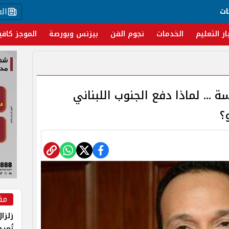
ال
ات
ار التعليم
الخدمات
نجوم الفن
بيزنس وبورصة
الموجز كافي
ة ... لماذا دفع الجنوب اللبناني
؟
مق
زلزا
تُعي