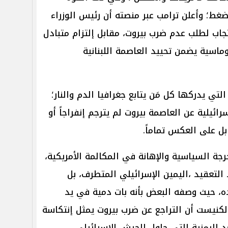
الضغط؛ وأعلن ترامب عبر منصته أن رئيس الوزراء
تجاب لطلب عدم ضرب بيروت، مقابل إلتزام متبادل
ماسية يضمن تحييد العاصمة اللبنانية
تي يدركها كل مَن يتابع جغرافيا الدم والنار؛
رائيلية عن العاصمة بيروت لم يترجم إنفراجاً أو
بل على العكس تماماً.
رجة السياسية والإهانة في المكالمة الأمريكية،
لتعقيد ،اليمين الإسرائيلي المتطرف، بل
اده، حيث وصفه البعض بأنه بات دمية في يد
ب الكنيست أن التراجع عن ضرب بيروت يمثل إنتكاسة
د الرمزية التي حاول الجيش الإسرائيلي