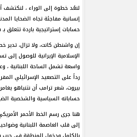
لنعُد خطوة إلى الوراء ، لنكتشف أ
إنسانية مفاجئة تجاه الضحايا المدني
حسابات إستراتيجية باردة تتعلق بـ
إن واشنطن كانت، ولا تزال، تدير 
الإسلامية الإيرانية للوصول إلى 
واسعة تشمل الساحة اللبنانية ، وع
رداً على التصعيد الإسرائيلي المفر
بيروت، شعر ترامب أن نتنياهو يغامر 
حساباته السياسية والشخصية الضي
هنا جرى رسم الخط الأحمر الأمريك
إلى قلب العاصمة اللبنانية وضواحي
بالكامل ودخول المنطقة في حرب شا