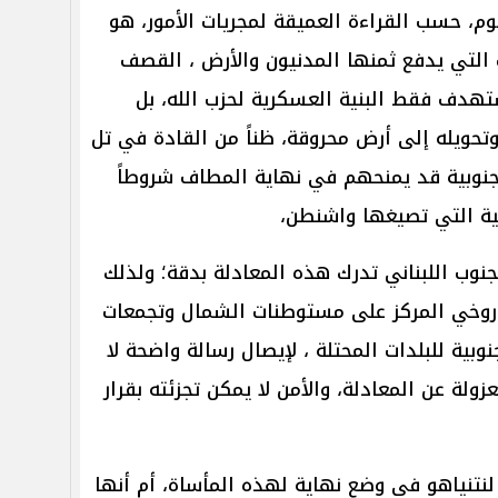
وم، حسب القراءة العميقة لمجريات الأمور، هو
التي يدفع ثمنها المدنيون والأرض ، القصف
تهدف فقط البنية العسكرية لحزب الله، بل
حويله إلى أرض محروقة، ظناً من القادة في تل
لجنوبية قد يمنحهم في نهاية المطاف شروطاً
ية التي تصيغها واشنطن،
نوب اللبناني تدرك هذه المعادلة بدقة؛ ولذلك
اروخي المركز على مستوطنات الشمال وتجمعات
بية للبلدات المحتلة ، لإيصال رسالة واضحة لا
ة عن المعادلة، والأمن لا يمكن تجزئته بقرار
لنتنياهو في وضع نهاية لهذه المأساة، أم أنها