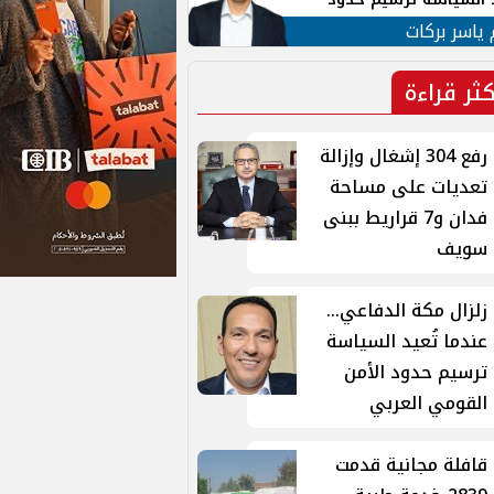
ن القومي العربي
 ياسر بركات
كثر قراءة
رفع 304 إشغال وإزالة
تعديات على مساحة
فدان و7 قراريط ببنى
سويف
زلزال مكة الدفاعي...
عندما تُعيد السياسة
ترسيم حدود الأمن
القومي العربي
قافلة مجانية قدمت