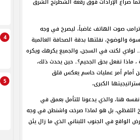
ماً صراع الإرادات فوق رقعة الشطرنج الشرق
 ترامب صوت الهاتف غاضباً، ليصرخ في وجه
4
قسوة والوضوح، نقلتها بدقة الصحافة العالمية
اً.. لولاي لكنت في السجن، والجميع يكرهك ويكره
 ، ماذا تفعل بحق الجحيم؟.. حين يحدث ذلك،
نحن أمام أمر عمليات حاسم يعكس قلق
5
ستراتيجيتها الكبرى،
فسه هنا، والذي يدعونا للتأمل بعمق في
خ اللفظي، بل هو لماذا صرخت واشنطن في وجه
أرض الواقع في الجنوب اللبناني الذي ما زال يئن