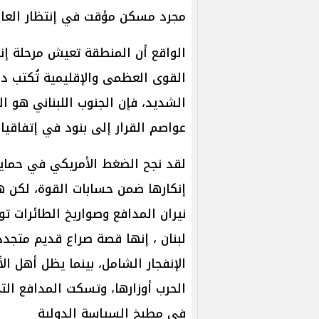
مجرد مسكن مؤقت في إنتظار العاص
الواقع أن المنطقة تعيش مرحلة إنت
القوى العظمى والإقليمية تُكتب دائ
الشديد، فإن الجنوب اللبناني هو ال
عواصم القرار إلى بنود في إتفاقيا
لقد نجح الضغط الأمريكي في حماية
إنكارها ضمن حسابات القوة، لكن هذا
نيران المدافع وصواريخ الطائرات ت
لبنان ، إنها قصة صراع قديم متجدد
الإنفجار الشامل، بينما يظل أهل ا
الحرب أوزارها، وتسكت المدافع الت
في مطبخ السياسة الدولية