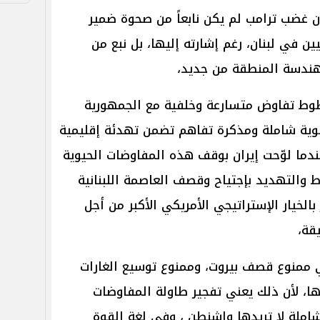
ن غضب ترامب لم يكن نابعاً من صحوة ضمير
ين في لبنان، رغم إشارته إليها، بل نبع من
 هندسة المنطقة من جديد،
خطوط تفاوض متسارعة وخلفية مع الجمهورية
تسوية شاملة ومذكرة تفاهم تضمن تهدئة إقليمية
ندما لوّحت إيران بوقف هذه المفاوضات الحيوية
ط والتهديد بإجتياح وقصف العاصمة اللبنانية
بالخيار الإستراتيجي الأمريكي الأكبر من أجل
قة،
ي ممنوع قصف بيروت، وممنوع توسيع الغارات
ها، لأن ذلك يعني تفجير طاولة المفاوضات
ملة لا تريدها واشنطن ، وفي لغة القوة