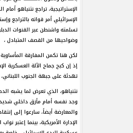
الإستراتيجية، تراجع نتنياهو أمام 
الإسرائيلي أمر قواته بالتراجع وإس
تسلمته واشنطن عبر القنوات الدبلو
وضواحيها من القصف المتبادل ،
لكن هنا تكمن المفارقة المأساوية ال
إذ إن كبح جماح الآلة العسكرية الإس
تهدئة على جبهة الجنوب اللبناني، 
نتنياهو، الذي تعرض لما يشبه الدح
وجد نفسه أمام مأزق داخلي شديد ا
والمعارضة أيضاً، سارعوا إلى إنتق
الإدارة الأمريكية، بينما إعتبر نوا
عسكرية للردع الإسرائيلي، خاصة بع