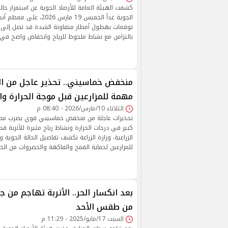
كشفت الهيئة العامة للأرصاد الجوية عن استمرار حال
الجوية غداً الخميس 19 مارس 026
توقعات بهطول أمطار متفاوتة الشدة قد تصل إلى حد ا
بالتزامن مع نشاط ملحوظ للرياح وانخفاض واضح في د
مهمة للمزارعين قبل موجة الحرارة وال
الثلاثاء 10/مارس/2026 - 08:40 م
تحذيرات عاجلة من منخفض خماسيني قوي يضرب مصر خ
كبير في درجات الحرارة ونشاط رياح مثيرة للأتربة قد
للمزارعين لحماية القمح والفاكهة والخضروات من الخس
بعد انكسار الحر.. الأتربة تهاجم من ج
من طقس الأحد
السبت 17/مايو/2025 - 11:29 م