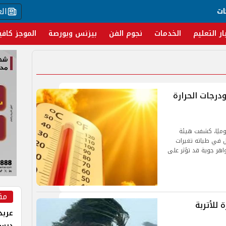
ال
ات
ار التعليم
الخدمات
نجوم الفن
بيزنس وبورصة
الموجز كافي
رجات الحرارة
يوميًا، كشفت هيئة
 في طياته تغيرات
اهر جوية قد تؤثر على
مق
 للأتربة
عربد
درس 