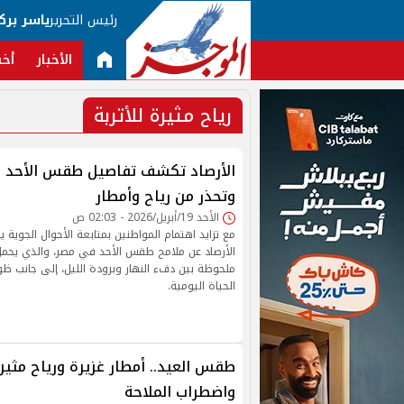
رئيس التحرير
ياسر برك
الأخبار
أخب
رياح مثيرة للأتربة
الأرصاد تكشف تفاصيل طقس الأحد ود
وتحذر من رياح وأمطار
الأحد 19/أبريل/2026 - 02:03 ص
مع تزايد اهتمام المواطنين بمتابعة الأحوال الجوية 
الأرصاد عن ملامح طقس الأحد في مصر، والذي يحمل
ملحوظة بين دفء النهار وبرودة الليل، إلى جانب ظو
الحياة اليومية.
طقس العيد.. أمطار غزيرة ورياح مثيرة
واضطراب الملاحة