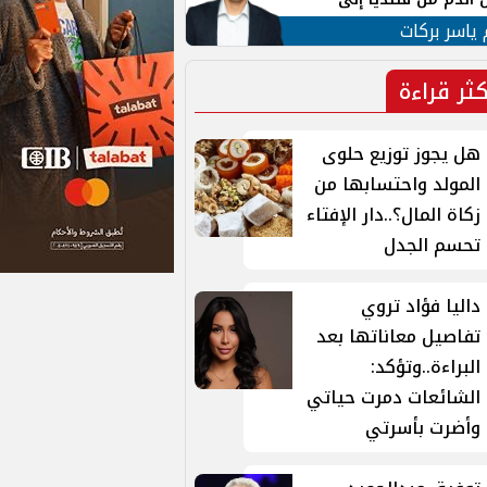
 لبنان
 ياسر بركات
كثر قراءة
هل يجوز توزيع حلوى
المولد واحتسابها من
زكاة المال؟..دار الإفتاء
تحسم الجدل
داليا فؤاد تروي
تفاصيل معاناتها بعد
البراءة..وتؤكد:
الشائعات دمرت حياتي
وأضرت بأسرتي