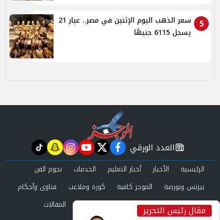
سعر الذهب اليوم الإثنين في مصر.. عيار 21
5
يسجل 6115 جنيهًا
العدد الورقي
tiktok
snapchat
instagram
youtube
twitter
facebook
newspaper
الرئيسية
الأخبار
أخبار التعليم
الخدمات
نجوم الفن
بيزنس وبورصة
الموجز كافية
كورة وملاعب
فتاوى وأحكام
صحة وجمال
عرب وعالم
حوادث ومحاكم
المقالات
مقال رئيس التحرير
inst