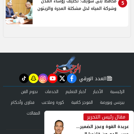
محافظ بنى سويف: تكليف رؤساء المدن
5
وشركة المياه لحل مشكلة العجرة والزيتون
العدد الورقي
tiktok
snapchat
instagram
youtube
twitter
facebook
newspaper
الرئيسية
الأخبار
أخبار التعليم
الخدمات
نجوم الفن
بيزنس وبورصة
الموجز كافية
كورة وملاعب
فتاوى وأحكام
صحة وجمال
عرب وعالم
حوادث ومحاكم
المقالات
مقال رئيس التحرير
inst
العدد الورقي
عربدة القوة وعجز الضمير...