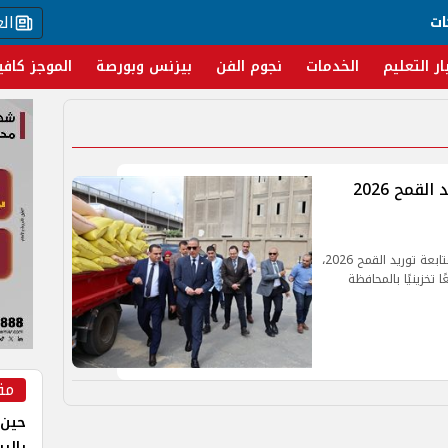
ال
ات
ار التعليم
الخدمات
نجوم الفن
بيزنس وبورصة
الموجز كافي
محافظ الجيزة يكشف مستجدات توريد القمح 2026
جولة ميدانية لمحافظ الجيزة داخل صومعة إمبابة لمتابعة توريد القمح 2026،
مق
حين 
بالر