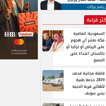
ية في الشارع التركي
 ياسر بركات
كثر قراءة
السعودية: اتفاقية
مكة تعتبر أي هجوم
على الرياض أو تركيا أو
باكستان اعتداءً على
الجميع
قافلة مجانية قدمت
2839 خدمة طبية
لأهالي قرية الحيبة
ببنى سويف