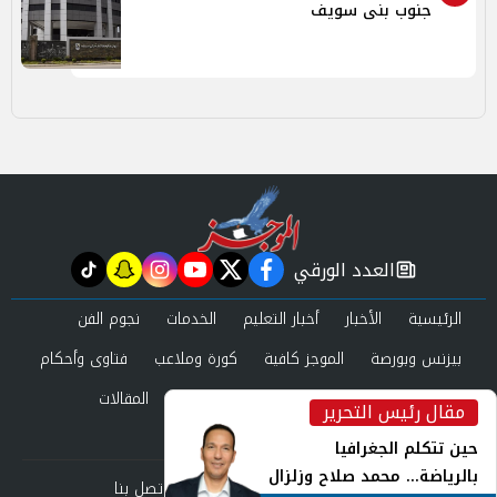
جنوب بنى سويف
العدد الورقي
tiktok
snapchat
instagram
youtube
twitter
facebook
newspaper
الرئيسية
الأخبار
أخبار التعليم
الخدمات
نجوم الفن
بيزنس وبورصة
الموجز كافية
كورة وملاعب
فتاوى وأحكام
صحة وجمال
عرب وعالم
حوادث ومحاكم
المقالات
مقال رئيس التحرير
inst
العدد الورقي
حين تتكلم الجغرافيا
بالرياضة... محمد صلاح وزلزال
من نحن
سياسة الخصوصية
اتصل بنا