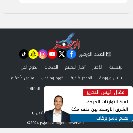
العدد الورقي
tiktok
snapchat
instagram
youtube
twitter
facebook
newspaper
الرئيسية
الأخبار
أخبار التعليم
الخدمات
نجوم الفن
بيزنس وبورصة
الموجز كافية
كورة وملاعب
فتاوى وأحكام
صحة وجمال
عرب وعالم
حوادث ومحاكم
المقالات
مقال رئيس التحرير
inst
العدد الورقي
لعبة التوازنات الحرجة...
الشرق الأوسط بين حلف مكة
من نحن
سياسة الخصوصية
اتصل بنا
ورياح طهران
بقلم ياسر بركات
©2024 الموجز All Rights Reserved.
Powered by