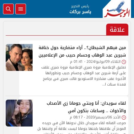
رئيس التحرير
ياسر بركات
علاقة
مين فيهم الشيطان؟.. أراء متضاربة حول خناقة
شيرين عبد الوهاب وحسام حبيب من الإعلاميين
الثلاثاء 09/يوليو/2024 - 01:41 م
تعليق الإعلامية مروة صبري الإعلامية مروة صبري علقت
على أزمة شيرين عبد الوهاب وحسام حبيب وتطوراتها
الأخيرة عقب مشاجرة الاستوديو قالت صبري في برنامج
قعدة ستات ا…
لقاء سويدان: أنا وبنتي جومانا زي الأصحاب
والأخوات .. وساعات بتكون أمي
الأحد 06/ديسمبر/2020 - 08:17 م
صرحت الفنانه لقاء سويدان خلال ندوتها الآن في جريده
الموجز أن علاقتها بابنتها جومانا ليست علاقة أم وابنتها بل