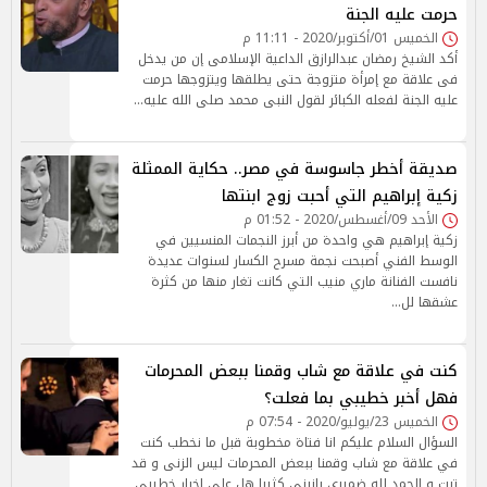
حرمت عليه الجنة
الخميس 01/أكتوبر/2020 - 11:11 م
أكد الشيخ رمضان عبدالرازق الداعية الإسلامى إن من يدخل
فى علاقة مع إمرأة متزوجة حتى يطلقها ويتزوجها حرمت
عليه الجنة لفعله الكبائر لقول النبى محمد صلى الله عليه…
صديقة أخطر جاسوسة في مصر.. حكاية الممثلة
زكية إبراهيم التي أحبت زوج ابنتها
الأحد 09/أغسطس/2020 - 01:52 م
زكية إبراهيم هي واحدة من أبرز النجمات المنسيين في
الوسط الفني أصبحت نجمة مسرح الكسار لسنوات عديدة
نافست الفنانة ماري منيب التي كانت تغار منها من كثرة
عشقها لل…
كنت في علاقة مع شاب وقمنا ببعض المحرمات
فهل أخبر خطيبي بما فعلت؟
الخميس 23/يوليو/2020 - 07:54 م
السؤال السلام عليكم انا فتاة مخطوبة قبل ما نخطب كنت
في علاقة مع شاب وقمنا ببعض المحرمات ليس الزنى و قد
تبت و الحمد لله ضميري يانبني كثيرا هل علي اخبار خطيبي