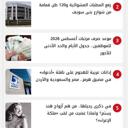
رفع المطبات العشوائية و120 طن قمامة
2
من شوارع بنى سويف
موعد صرف مرتبات أغسطس 2026
3
للموظفين.. جدول الأيام والحد الأدنى
للأجور
إدانات عربية للهجوم على ناقلة «أدنوك»
4
في مضيق هرمز.. مصر والسعودية والأردن
في ذكرى رحيلها.. من هم أزواج هند
5
رستم؟ ولماذا غضبت من لقب «ملكة
الإغراء»؟