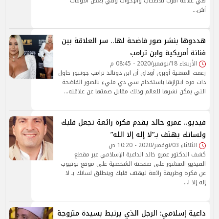
هي علاقة أقرب للأصحاب والإخوات وفي بعض الأوقات
أش…
هددوها بنشر صور فاضحة لها.. سر العلاقة بين
فنانة أمريكية وابن ترامب
الأربعاء 18/نوفمبر/2020 - 08:45 م
زعمت المغنية أوبري أوداي أن ابن دونالد ترامب جونيور حاول
ذات مرة ابتزازها باستخدام سي دي مليء بالصور الفاضحة
التي يمكن نشرها للعالم وذلك مقابل صمتها عن علاقته…
فيديو.. عمرو خالد يقدم فكرة رائعة تجعل قلبك
ولسانك يهتف بـ”لا إله إلا الله”
الثلاثاء 03/نوفمبر/2020 - 10:20 ص
كشف الدكتور عمرو خالد الداعية الإسلامي عبر مقطع
الفيديو المنشور على صفحته الشخصية على موقع يوتيوب
عن فكرة وطريقة رائعة ليهتف قلبك وينطلق لسانك بـ لا
إله إلا ا…
داعية إسلامي: الرجل الذي يرتبط بسيدة متزوجة