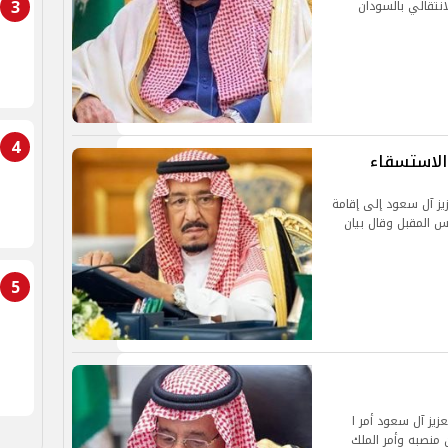
3
نتقالي بالسودان
4
الاستسقاء
زيز آل سعود إلى إقامة
س المقبل وقال بيان
5
زيز آل سعود أمر ا
 منصبه وأمر الملك