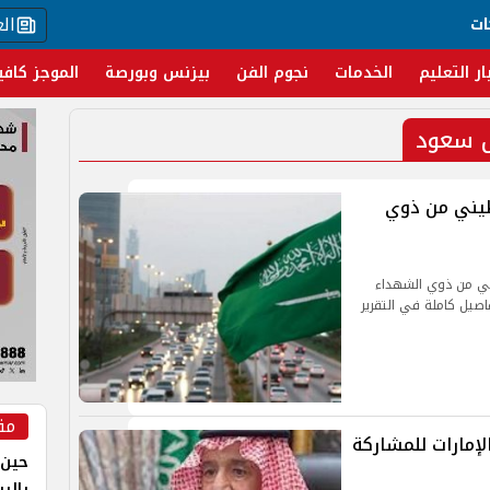
ال
ات
ار التعليم
الخدمات
نجوم الفن
بيزنس وبورصة
الموجز كافي
ل سعود
استضافة 1000 فلسطيني من ذوي
ة السعودية منح 1000 فلسطيني من ذوي الشهداء
اصيل كاملة في التقرير
مق
إمارات للمشاركة
حين 
بالر