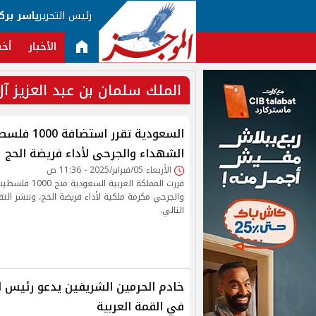
رئيس التحرير
ياسر برك
الأخبار
أخب
الملك سلمان بن عبد العزيز آ
السعودية تقرر 
الشهداء والجرحى لأداء فريضة الحج
الأربعاء 05/فبراير/2025 - 11:36 ص
قررت المملكة العربي
والجرحي مكرمة ملكية لأداء فريضة الحج، وننشر التف
التالي.
خادم الحرمين الشريفين يدعو رئيس ال
في القمة العربية