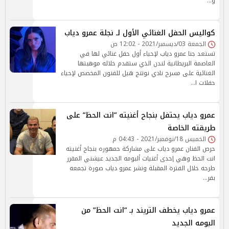
و…
كواليس الحفل الغنائي الأول لـ نجلة عمرو دياب
الجمعة 03/ديسمبر/2021 - 12:02 ص
تستعد جنا عمرو دياب لإحياء أول حفل غنائي لها في
العاصمة البريطانية لندن الذي ستقدم خلاله موهبتها
الغنائية على مسرح نادي نوتنج هيل للفنون المخصص لإحياء
حفلات ا…
عمرو دياب يحتفل بنجاح أغنيته ”انت الحظ” على
طريقته الخاصة
الخميس 18/نوفمبر/2021 - 04:43 م
حرص الفنان عمرو دياب على مشاركة حمهوره بنجاح أغنيته
انت الحظ وهي إحدى أغنيات ألبومه الجديد عيشني المقرر
طرحه خلال الفترة المقبلة ونشر عمرو دياب صورة تجمعه
بفر…
عمرو دياب يخطف التريند بـ ”انت الحظ” من
البومه الجديد