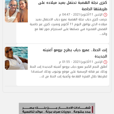
كنزى نجلة الهضبة تحتفل بعيد ميلاده على
طريقتها الخاصة
الإثنين 11/أكتوبر/2021 - 04:47 م
حرصت كنزي دياب نجلة الهضبة عمرو دياب الاحتفال بعيد
ميلاده الذي يوافق اليوم 11 أكتوبر ونشرت كنزي عبر خاصية
القصص القصيرة في حسابها على انستجرام صور لها مع
والد…
إنت الحظ.. عمرو دياب يطرح برومو أغنيته
الجديدة
الإثنين 11/أكتوبر/2021 - 01:55 م
أطلق النجم الكبير عمرو دياب برومو أغنيته الجديدة إنت الحظ
وذلك عبر قناته الرسمية على موقع يوتيوب وذلك استعدادا
لطرحها خلال الفترة القادمة وأغنية إنت الحظ من ك…