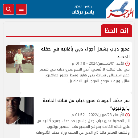
رئيس التحرير
ياسر بركات
إنت الحظ
عمرو دياب يشعل أجواء دبي بأغانيه في حفله
الجديد
الأحد 01/ديسمبر/2024 - 01:18 م
في ليلة غنائية لا تُنسى، أبدع النجم عمرو دياب في تقديم
حفل استثنائي بساحة دبي هاربر وسط حضور جماهيري
هائل، ويرصد موقع الموجز أبرز التفاصيل.
سر حذف ألبومات عمرو دياب من قناته الخاصة
بـ”يوتيوب”
الأربعاء 23/فبراير/2022 - 01:52 م
اثار الهضبة عمرو دياب جدل واسع بعد حذف جميع أغانيه من
على قناته الخاصة بموقع الفيديوهات الشهير يوتيوب
وكشف الشاعر خالد تاج الدين عن السبب وراء حذف الألبومات