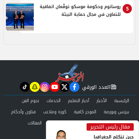
روساتوم وحكومة موسكو توقّعان اتفاقية
5
للتعاون في مجال حماية البيئة
العدد الورقي
tiktok
snapchat
instagram
youtube
twitter
facebook
newspaper
الرئيسية
الأخبار
أخبار التعليم
الخدمات
نجوم الفن
بيزنس وبورصة
الموجز كافية
كورة وملاعب
فتاوى وأحكام
صحة وجمال
عرب وعالم
حوادث ومحاكم
المقالات
مقال رئيس التحرير
inst
العدد الورقي
حين تتكلم الجغرافيا