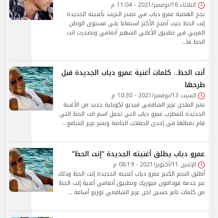
الثلاثاء 16/نوفمبر/2021 - 11:04 م
نجح الهضبة عمرو دياب في تصدر التريند بأغنيته الجديدة
إنت الحظ حيث أصبح الأكثر استماعا على مستوى الوطن
العربي في تطبيق الأغاني الشهير أنغامي وتصدرت انت
الحظ قا…
أنت الحظ.. كلمات أغنية عمرو دياب الجديدة قبل
طرحها
السبت 13/نوفمبر/2021 - 10:30 م
نشر الملحن عزيز الشافعى فيديو لكوبلية جديد من الأغنية
الجديدة للمطرب عمرو دياب التى تحمل اسم انت الحظ التى
قام بغنائها فى إحدى الحفلات الخاصة ونشر عزيز الشافع…
عمرو دياب يطلق أغنيته الجديدة ”إنت الحظ”
الإثنين 11/أكتوبر/2021 - 08:19 م
أطلق النجم الكبير عمرو دياب أغنيته الجديدة إنت الحظ وذلك
عبر خدمة فودافون ميوزيك وتطبيق أنغامي أغنية إنت الحظ
من كلمات تامر حسين لحن عزيز الشافعي توزيع أسامة …