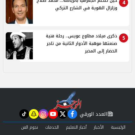
حين تتكلم الجغرافيا بالرياضة... محمد صلاح
4
وزلزال الهوية في الشارع التركي
ذكرى ميلاد مطاوع عويس.. رحلة فنية
5
صنعتها موهبة الأدوار الثانية من تاجر
الخضار إلى المخبر
العدد الورقي
tiktok
snapchat
instagram
youtube
twitter
facebook
newspaper
الرئيسية
الأخبار
أخبار التعليم
الخدمات
نجوم الفن