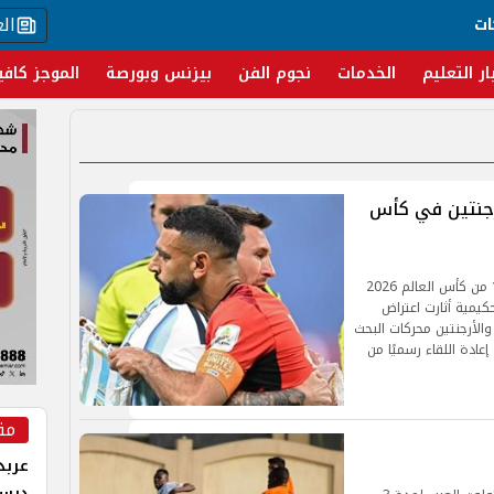
ال
ات
ار التعليم
الخدمات
نجوم الفن
بيزنس وبورصة
الموجز كافي
رجنتين في كأس
أثارت مباراة منتخب مصر أمام الأرجنتين في دور الـ16 من كأس العالم 2026
يمية أثارت اعتراض
 والأرجنتين محركات البحث
عادة اللقاء رسميًا من
مق
عربد
درس 