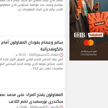
مواسم ونصف بعد موافقة مسئولي نادي المقاولون
اللاعب وأتم نادي البنك المفاوضات م…
سالم وعصام يقودان المقاولون أمام 
بالكونفدرالية
الثلاثاء 22/ديسمبر/2020 - 05:22 م
أعلن عماد النحاس المدير الفني للفريق الأول لكرة ال
العرب تشكيل فريقه الذي يواجه النجم الساحلي ال
منافسات ذهاب دور الـ32…
المقاولون يفتح المزاد على محمد عصا
سكندري بورسعيدي لضم اللاعب
الأربعاء 21/أكتوبر/2020 - 10:06 م