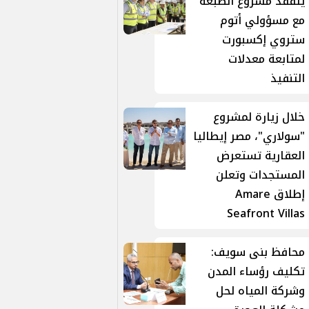
يتفقد مشروع الضبعة
مع مسؤولي أتوم
ستروي إكسبورت
لمتابعة معدلات
التنفيذ
خلال زيارة لمشروع
"سولاري"، مصر إيطاليا
العقارية تستعرض
المستجدات وتعلن
إطلاق Amare
Seafront Villas
محافظ بنى سويف:
تكليف رؤساء المدن
وشركة المياه لحل