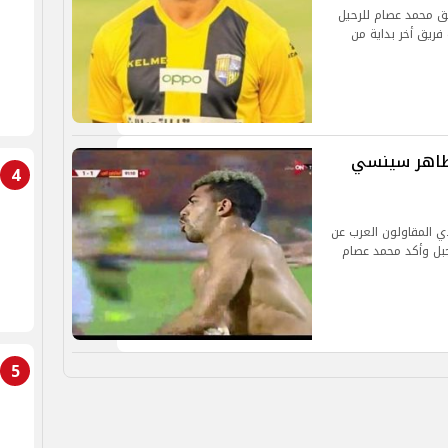
يق محمد عصام للرحيل
فريق أخر بداية من
وطاهر سينسي
4
ي المقاولون العرب عن
جبل وأكد محمد عصام
5