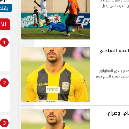
تعاقد نادي البنك الأهلي مع محمد عصام لاعب المقاولون العرب لمدة 3
 العرب علي رحيل
جنوب
بقلم
الأ
1
النجم الساحلي
قدم بنادي المقاولون
تونسي مساء اليوم ضمن
2
م.. وصراع
3