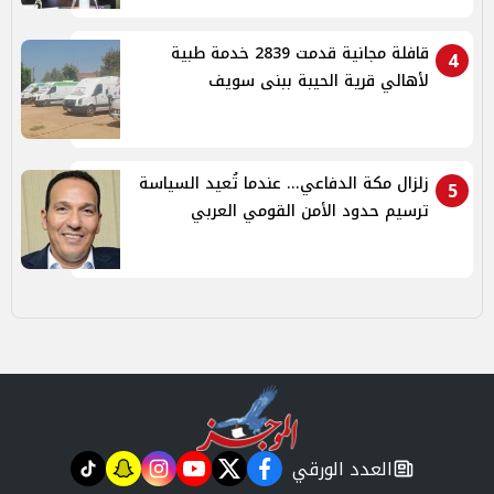
قافلة مجانية قدمت 2839 خدمة طبية
4
لأهالي قرية الحيبة ببنى سويف
زلزال مكة الدفاعي... عندما تُعيد السياسة
5
ترسيم حدود الأمن القومي العربي
العدد الورقي
tiktok
snapchat
instagram
youtube
twitter
facebook
newspaper