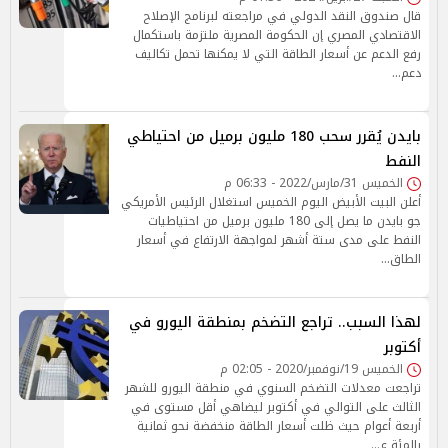
قال صندوق النقد الدولي في مراجعته لبرنامج الإصلاح
الاقتصادي المصري إن الحكومة المصرية ملتزمة باستكمال
رفع الدعم عن أسعار الطاقة التي لا يمكنها تحمل تكاليف
دعم…
بايدن يُقرر سحب 180 مليون برميل من احتياطي
النفط
الخميس 31/مارس/2022 - 06:33 م
أعلن البيت الأبيض اليوم الخميس استغلال الرئيس الأمريكي
جو بايدن ما يصل إلى 180 مليون برميل من احتياطيات
النفط على مدى ستة أشهر لمواجهة الارتفاع في أسعار
الطاق…
لهذا السبب.. تراجع التضخم بمنطقة اليورو في
أكتوبر
الخميس 19/نوفمبر/2020 - 02:05 م
تراجعت معدلات التضخم السنوي في منطقة اليورو للشهر
الثالث على التوالي في أكتوبر ليضاهي أقل مستوى في
أربعة أعوام حيث ظلت أسعار الطاقة منخفضة نحو ثمانية
بالمئة ع…