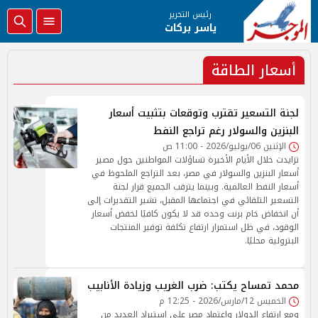
رئيس التحرير
ياسر بركات
أسعار الطاقة
لجنة التسعير تقترب وتوقعات بتثبيت أسعار
البنزين والسولار رغم تراجع النفط
الإثنين 06/يوليو/2026 - 11:00 ص
تزايدت خلال الأيام الأخيرة تساؤلات المواطنين حول مصير
أسعار البنزين والسولار في مصر، بعد التراجع الملحوظ في
أسعار النفط العالمية. وبينما يترقب الجميع قرار لجنة
التسعير التلقائي في اجتماعها المقبل، تشير التقديرات إلى
أن انخفاض خام برنت وحده قد لا يكون كافيًا لخفض أسعار
الوقود، في ظل استمرار ارتفاع تكلفة توفير المنتجات
البترولية محليًا.
محمد تمساح يكتب: ضرب الغريب وزيادة الأنابيب
الخميس 12/مارس/2026 - 12:25 م
ومع ارتفاع الدولار واعتماد مصر على استيراد العديد من