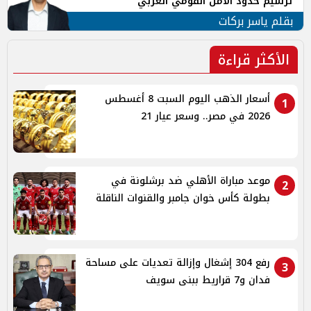
ترسيم حدود الأمن القومي العربي
بقلم ياسر بركات
الأكثر قراءة
أسعار الذهب اليوم السبت 8 أغسطس
1
2026 في مصر.. وسعر عيار 21
موعد مباراة الأهلي ضد برشلونة في
2
بطولة كأس خوان جامبر والقنوات الناقلة
رفع 304 إشغال وإزالة تعديات على مساحة
3
فدان و7 قراريط ببنى سويف