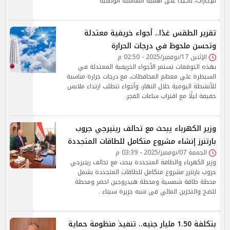
للإجازات، تأكيدًا على أهمية المناسبة الوطنية
تقرير الطقس غدًا.. أجواء خريفية معتدلة
وتحسن ملحوظ في درجات الحرارة
الإثنين 17/نوفمبر/2025 - 02:50 م
بهذه التوقعات تستمر الأجواء الخريفية المعتدلة في
السيطرة على معظم المحافظات، مع درجات حرارة مناسبة
للأنشطة اليومية خلال النهار، وأجواء تتطلب ارتداء ملابس
خفيفة ليلًا مع اقتراب ساعات الفجر.
وزير الكهرباء يبحث مع تحالف رينيرجي جروب
بارتنرز إنشاء مشروع متكامل للطاقات المتجددة
الجمعة 07/نوفمبر/2025 - 03:39 م
وزير الكهرباء والطاقة المتجددة يبحث مع تحالف رينيرجي
جروب بارتنرز مشروع متكامل للطاقات المتجددة يشمل
محطة طاقة شمسية ومحطة هيدروجين اخضر ومحطة
للضخ والتخزين المائي فى شبه جزيرة سيناء .
بتكلفة 1.50 مليار جنيه.. تنفيذ منظومة حماية