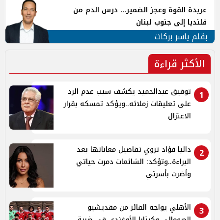
عربدة القوة وعجز الضمير... درس الدم من
قلنديا إلى جنوب لبنان
بقلم ياسر بركات
الأكثر قراءة
توفيق عبدالحميد يكشف سبب عدم الرد
1
على تعليقات زملائه..ويؤكد تمسكه بقرار
الاعتزال
داليا فؤاد تروي تفاصيل معاناتها بعد
2
البراءة..وتؤكد: الشائعات دمرت حياتي
وأضرت بأسرتي
الأهلي يواجه الفائز من مقديشيو
3
الصومالي وكيتارا الأوغندي في ضربة