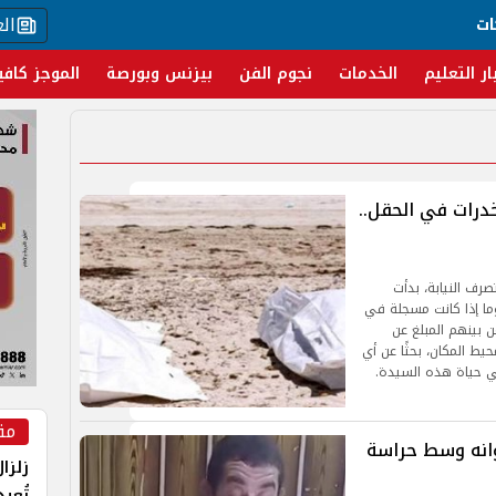
ال
ات
ار التعليم
الخدمات
نجوم الفن
بيزنس وبورصة
الموجز كافي
خدرات في الحقل..
رف النيابة، بدأت
ما إذا كانت مسجلة في
 بينهم المبلغ عن
يط المكان، بحثًا عن أي
ي حياة هذه السيدة.
مق
ط الصعيد و6 من أعوانه وسط حراسة
زلزا
تُعي