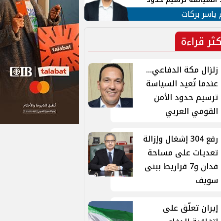
ن القومي العربي
 ياسر بركات
كثر قراءة
زلزال مكة الدفاعي...
عندما تُعيد السياسة
ترسيم حدود الأمن
القومي العربي
رفع 304 إشغال وإزالة
تعديات على مساحة
فدان و7 قراريط ببنى
سويف
إيران تعلّق على