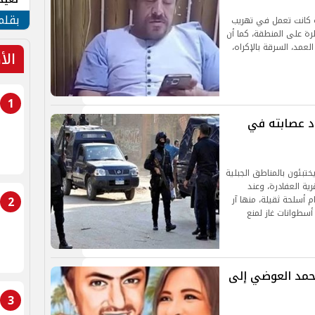
الأم
بقلم
ة كانت تعمل في تهريب
رة على المنطقة، كما أن
ينها القتل العمد، السرقة بالإكراه،
الأ
1
الجديد و7 من أفراد عصابته في
ختبئون بالمناطق الجبلية
ة العفادرة، وعند
2
م أسلحة ثقيلة، منها آر
 تفجير أسطوانات غاز لمنع
أحمد العوضي إلى
3