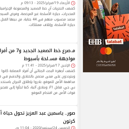
الأربعاء 19/فبراير/2025 - 09:13 م
كشفت التحريات أن خط الصعيد والمجموعة الإجرامي
المخدرات، حيازة الأسلحة غير المرخصة، وفرض السيط
محمد محسوب متهم في 44 جناية، من ب
حيازة الأسلحة، وإتلاف ممتلكات.
مـ.صرع خط الصعيد 
مواجهة مسـ.لحة بأسيوط
الإثنين 17/فبراير/2025 - 11:41 م
كشفت أجهزة البحث الجنائي أن أفراد العصابة كانوا ي
ويترددون على مبنى محصن بالخنادق والدشم في قري
مداهمة الأمن للموقع، بادروا بإطلاق النيران باستخدا
بي جي، قنابل F1، وبنادق آلية، كما لجأوا إلى
قوات الأمن من اقتحام الموقع
صور.. ياسمين عبد العزيز تحول حياة 
كرتون
الخميس 24/سبتمبر/2020 - 11:04 ص