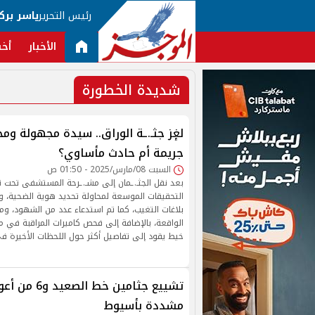
رئيس التحرير
ياسر برك
الأخبار
أخب
شديدة الخطورة
لغٕز جثـ.ـة الوراق.. سيدة مجهولة وم
جريمة أم حادث مأساوي؟
السبت 08/مارس/2025 - 01:50 ص
بعد نقل الجثـ.ـمان إلى مشـ.ـرحة المستشفى تحت تص
التحقيقات الموسعة لمحاولة تحديد هوية الضحية، و
بلاغات التغيب، كما تم استدعاء عدد من الشهود، ومن
الواقعة، بالإضافة إلى فحص كاميرات المراقبة في مح
خيط يقود إلى تفاصيل أكثر حول اللحظات الأخيرة ف
تشييع جثامين خ
مشددة بأسيوط