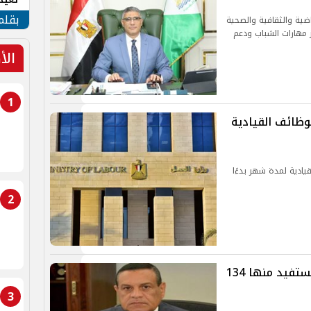
الأم
بقلم
ياضية والثقافية والصحية
ن 10 إلى 15 أغسطس 2025، لتعزيز مهارات الشباب ودعم
الأ
1
وظائف القيادية
يادية لمدة شهر بدءًا
2
وزير التنمية المحلية: تنفيذ 5 دورات يستفيد منها 134
3