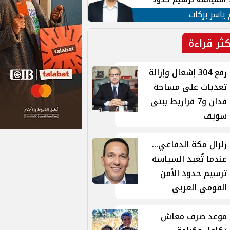
ن القومي العربي
 ياسر بركات
كثر قراءة
رفع 304 إشغال وإزالة
تعديات على مساحة
فدان و7 قراريط ببنى
سويف
زلزال مكة الدفاعي...
عندما تُعيد السياسة
ترسيم حدود الأمن
القومي العربي
موعد صرف معاش