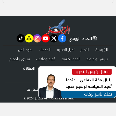
العدد الورقي
tiktok
snapchat
instagram
youtube
twitter
facebook
newspaper
الرئيسية
الأخبار
أخبار التعليم
الخدمات
نجوم الفن
بيزنس وبورصة
الموجز كافية
كورة وملاعب
فتاوى وأحكام
صحة وجمال
عرب وعالم
حوادث ومحاكم
المقالات
مقال رئيس التحرير
inst
العدد الورقي
زلزال مكة الدفاعي... عندما
تُعيد السياسة ترسيم حدود
من نحن
سياسة الخصوصية
اتصل بنا
الأمن القومي العربي
بقلم ياسر بركات
©2024 الموجز All Rights Reserved.
Powered by