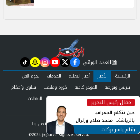
العدد الورقي
tiktok
snapchat
instagram
youtube
twitter
facebook
newspaper
الرئيسية
الأخبار
أخبار التعليم
الخدمات
نجوم الفن
بيزنس وبورصة
الموجز كافية
كورة وملاعب
فتاوى وأحكام
صحة وجمال
عرب وعالم
حوادث ومحاكم
المقالات
مقال رئيس التحرير
inst
العدد الورقي
حين تتكلم الجغرافيا
بالرياضة... محمد صلاح وزلزال
من نحن
سياسة الخصوصية
اتصل بنا
الهوية في الشارع التركي
بقلم ياسر بركات
©2024 الموجز All Rights Reserved.