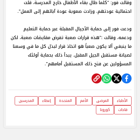
وقالت فور: "كلما طال بقاء الأطفال خارج المدرسة، قلت
احتمالية عودتهم، وزادت صعوبة عودة آبائهم إلى العمل".
ودعت فور إلى حماية الأجيال المقبلة عبر حماية التعليم
ودعمه، وقالت :"هذه قرارات صعبة تفرض مقايضات صعبة، لكن
ما ينبغي ألا يكون صعباً هو اتخاذ قرار لبذل كل ما في وسعنا
لصيانة مستقبل الجيل المقبل. يبدأ ذلك بحماية أولئك
المسؤولين عن فتح ذلك المستقبل أمامهم".
الأطباء
المرضى
الأمم
المتحدة
إعطاء
المدرسين
قاحات
كورونا