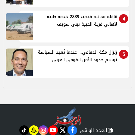
قافلة مجانية قدمت 2839 خدمة طبية
4
لأهالي قرية الحيبة ببنى سويف
زلزال مكة الدفاعي... عندما تُعيد السياسة
5
ترسيم حدود الأمن القومي العربي
العدد الورقي
tiktok
snapchat
instagram
youtube
twitter
facebook
newspaper