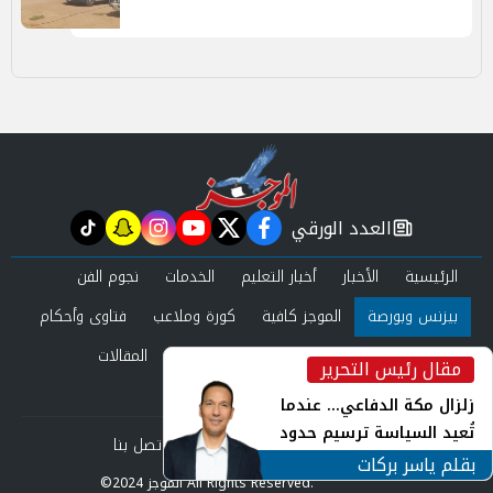
العدد الورقي
tiktok
snapchat
instagram
youtube
twitter
facebook
newspaper
الرئيسية
الأخبار
أخبار التعليم
الخدمات
نجوم الفن
بيزنس وبورصة
الموجز كافية
كورة وملاعب
فتاوى وأحكام
صحة وجمال
عرب وعالم
حوادث ومحاكم
المقالات
مقال رئيس التحرير
inst
العدد الورقي
زلزال مكة الدفاعي... عندما
تُعيد السياسة ترسيم حدود
من نحن
سياسة الخصوصية
اتصل بنا
الأمن القومي العربي
بقلم ياسر بركات
©2024 الموجز All Rights Reserved.