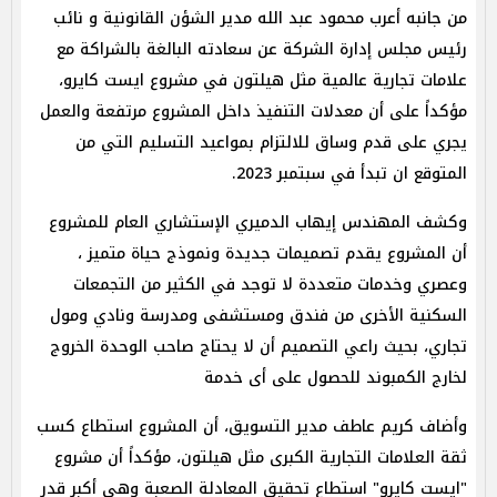
من جانبه أعرب محمود عبد الله مدير الشؤن القانونية و نائب
رئيس مجلس إدارة الشركة عن سعادته البالغة بالشراكة مع
علامات تجارية عالمية مثل هيلتون في مشروع ايست كايرو،
مؤكداً على أن معدلات التنفيذ داخل المشروع مرتفعة والعمل
يجري على قدم وساق للالتزام بمواعيد التسليم التي من
المتوقع ان تبدأ في سبتمبر 2023.
وكشف المهندس إيهاب الدميري الإستشاري العام للمشروع
أن المشروع يقدم تصميمات جديدة ونموذج حياة متميز ،
وعصري وخدمات متعددة لا توجد في الكثير من التجمعات
السكنية الأخرى من فندق ومستشفى ومدرسة ونادي ومول
تجاري، بحيث راعي التصميم أن لا يحتاج صاحب الوحدة الخروج
لخارج الكمبوند للحصول على أى خدمة
وأضاف كريم عاطف مدير التسويق، أن المشروع استطاع كسب
ثقة العلامات التجارية الكبرى مثل هيلتون، مؤكداً أن مشروع
"ايست كايرو" استطاع تحقيق المعادلة الصعبة وهي أكبر قدر