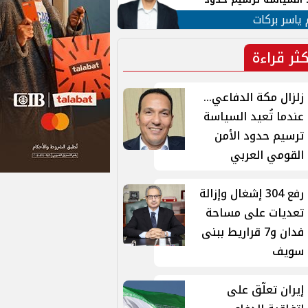
ن القومي العربي
 ياسر بركات
كثر قراءة
زلزال مكة الدفاعي...
عندما تُعيد السياسة
ترسيم حدود الأمن
القومي العربي
رفع 304 إشغال وإزالة
تعديات على مساحة
فدان و7 قراريط ببنى
سويف
إيران تعلّق على