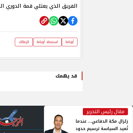
الفريق الذي يعتلي قمة الدوري الممتاز بفارق 18 نقطة
أوباما
استبعاد أوباما
الزمالك
قد يهمك
مقال رئيس التحرير
inst
زلزال مكة الدفاعي... عندما
تُعيد السياسة ترسيم حدود