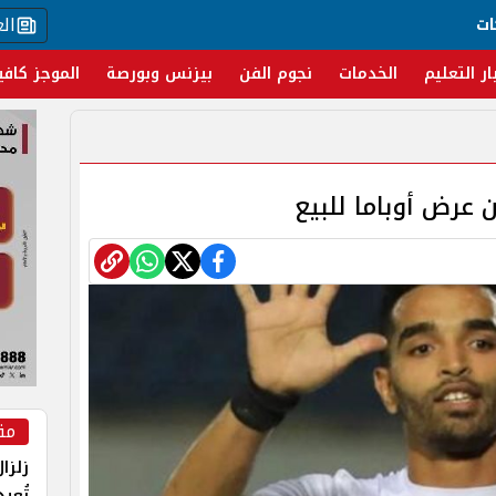
ال
ات
ار التعليم
الخدمات
نجوم الفن
بيزنس وبورصة
الموجز كافي
ن عرض أوباما للبيع
مق
زلزا
تُعي