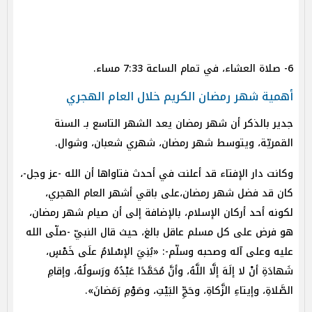
6- صلاة العشاء، في تمام الساعة 7:33 مساء.
أهمية شهر رمضان الكريم خلال العام الهجري
جدير بالذكر أن شهر رمضان يعد الشهر التاسع بـ السنة
القمريّة، ويتوسط شهر رمضان، شهري شعبان، وشوال.
وكانت دار الإفتاء قد أعلنت في أحدث فتاواها أن الله -عز وجل-،
كان قد فضل شهر رمضان،على باقي أشهر العام الهجري،
لكونه أحد أركان الإسلام، بالإضافة إلى أن صيام شهر رمضان،
هو فرض على كل مسلم عاقل بالغ، حيث قال النبيّ -صلّى الله
عليه وعلى آله وصحبه وسلّم-: «بُنِيَ الإسْلامُ علَى خَمْسٍ،
شَهادَةِ أنْ لا إلَهَ إلَّا اللَّهُ، وأنَّ مُحَمَّدًا عَبْدُهُ ورَسولُهُ، وإقامِ
الصَّلاةِ، وإيتاءِ الزَّكاةِ، وحَجِّ البَيْتِ، وصَوْمِ رَمَضانَ».