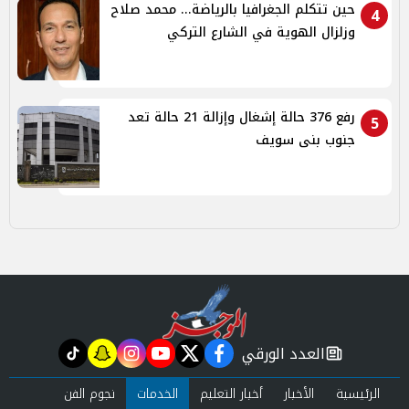
حين تتكلم الجغرافيا بالرياضة... محمد صلاح
4
وزلزال الهوية في الشارع التركي
رفع 376 حالة إشغال وإزالة 21 حالة تعد
5
جنوب بنى سويف
العدد الورقي
tiktok
snapchat
instagram
youtube
twitter
facebook
newspaper
الرئيسية
الأخبار
أخبار التعليم
الخدمات
نجوم الفن