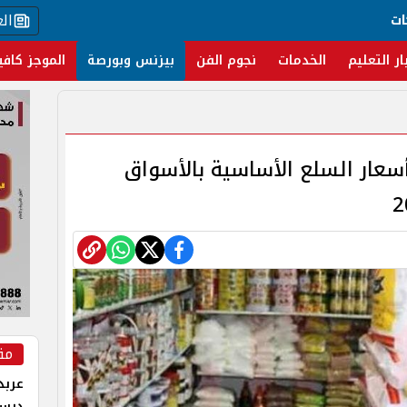
ال
ات
ار التعليم
الخدمات
نجوم الفن
بيزنس وبورصة
الموجز كافي
أسعار السلع الأساسية بالأسواق
مق
عربد
درس 