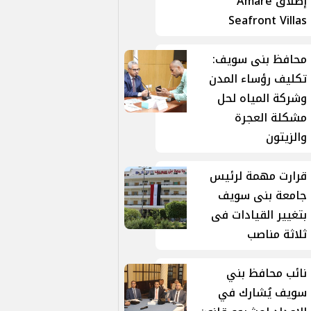
إطلاق Amare
Seafront Villas
محافظ بنى سويف:
تكليف رؤساء المدن
وشركة المياه لحل
مشكلة العجرة
والزيتون
قرارت مهمة لرئيس
جامعة بنى سويف
بتغيير القيادات فى
ثلاثة مناصب
نائب محافظ بني
سويف يُشارك في