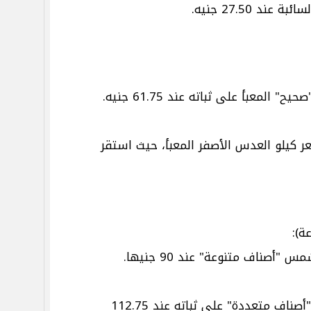
ند 27.50 جنيه.
لمعبأ على ثباته عند 61.75 جنيه.
ر كيلو العدس الأصفر المعبأ، حيث استقر
ة):
"أصناف متنوعة" عند 90 جنيها.
حافظ سعر لتر زيت الذرة "أصناف متعددة" على ثباته عند 112.75