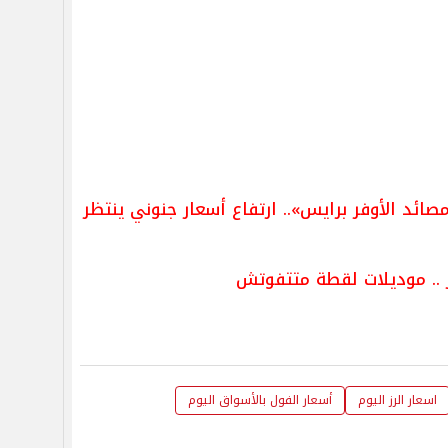
ائد الأوفر برايس».. ارتفاع أسعار جنوني ينتظر
 .. موديلات لقطة متتفوتش
اسعار الرز اليوم
أسعار الفول بالأسواق اليوم