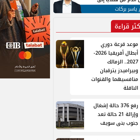
 لبنان
 ياسر بركات
كثر قراءة
موعد قرعة دوري
أبطال أفريقيا 2026-
2027.. الزمالك
وبيراميدز يترقبان
منافسيهما والقنوات
الناقلة
رفع 376 حالة إشغال
وإزالة 21 حالة تعد
جنوب بنى سويف