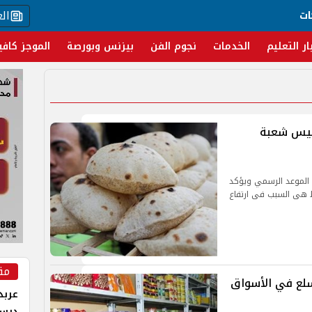
ال
ات
ار التعليم
الخدمات
نجوم الفن
بيزنس وبورصة
الموجز كافي
رئيس شعبة
 الموعد الرسمي ويؤكد
وط هى السبب فى ارتفاع
مق
سلع في الأسواق
عربد
درس 