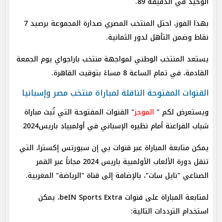
الوحيد في الدقيقة 89.
بهذا الفوز، احتل المنتخب المصري صدارة المجموعة برصيد 7
نقاط وضمن التأهل لدور الثمانية.
يستعد المنتخب الوطني لمواجهة منتخب باراجواي يوم الجمعة
القادمة، في تمام الساعة 8 مساءً بتوقيت القاهرة.
القنوات المفتوحة الناقلة لمباراة منتخب مصر وإسبانيا
ويستعرض لكم "
الموجز
" القنوات المفتوحة التي تُبث مباراة
شباب الفراعنة أمام نظيره الإسباني في أولمبياد باريس2024
يمكن متابعة المباراة عبر قنوات بي إن سبورتس إكسترا، التي
تنقل دورة الألعاب الأولمبية باريس 2024 مجاناً عبر القمر
الصناعي "نايل سات"، بالإضافة إلى قناة "الرياضة" المغربية.
لمتابعة المباراة على قنوات beIN Sports Extra، يمكن
استخدام الترددات التالية: