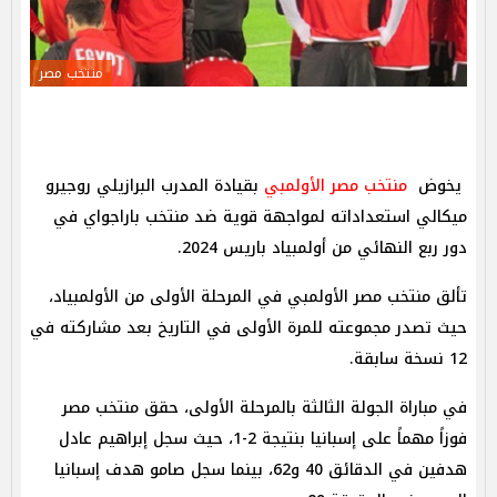
منتخب مصر
يخوض
منتخب مصر الأولمبي
بقيادة المدرب البرازيلي روجيرو
ميكالي استعداداته لمواجهة قوية ضد منتخب باراجواي في
دور ربع النهائي من أولمبياد باريس 2024.
تألق منتخب مصر الأولمبي في المرحلة الأولى من الأولمبياد،
حيث تصدر مجموعته للمرة الأولى في التاريخ بعد مشاركته في
12 نسخة سابقة.
في مباراة الجولة الثالثة بالمرحلة الأولى، حقق منتخب مصر
فوزاً مهماً على إسبانيا بنتيجة 2-1، حيث سجل إبراهيم عادل
هدفين في الدقائق 40 و62، بينما سجل صامو هدف إسبانيا