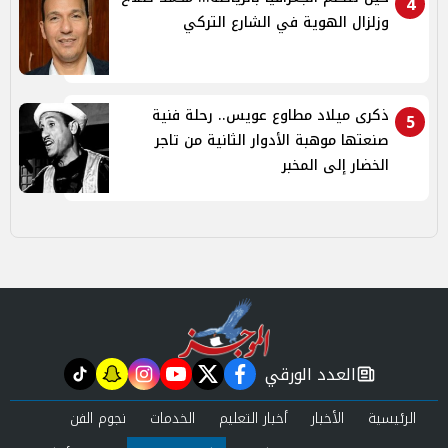
4
وزلزال الهوية في الشارع التركي
ذكرى ميلاد مطاوع عويس.. رحلة فنية
5
صنعتها موهبة الأدوار الثانية من تاجر
الخضار إلى المخبر
العدد الورقي
tiktok
snapchat
instagram
youtube
twitter
facebook
newspaper
الرئيسية
الأخبار
أخبار التعليم
الخدمات
نجوم الفن