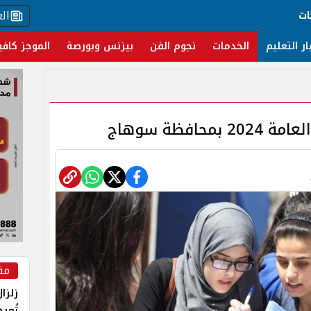
ال
ات
ار التعليم
الخدمات
نجوم الفن
بيزنس وبورصة
الموجز كافي
افظة سوهاج
مق
زلزا
تُعي