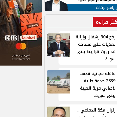
ن القومي العربي
 ياسر بركات
كثر قراءة
رفع 304 إشغال وإزالة
تعديات على مساحة
فدان و7 قراريط ببنى
سويف
قافلة مجانية قدمت
2839 خدمة طبية
لأهالي قرية الحيبة
ببنى سويف
زلزال مكة الدفاعي...