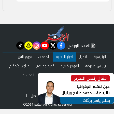
العدد الورقي
tiktok
snapchat
instagram
youtube
twitter
facebook
newspaper
الرئيسية
الأخبار
أخبار التعليم
الخدمات
نجوم الفن
بيزنس وبورصة
الموجز كافية
كورة وملاعب
فتاوى وأحكام
صحة وجمال
عرب وعالم
حوادث ومحاكم
المقالات
مقال رئيس التحرير
inst
العدد الورقي
حين تتكلم الجغرافيا
بالرياضة... محمد صلاح وزلزال
من نحن
سياسة الخصوصية
اتصل بنا
الهوية في الشارع التركي
بقلم ياسر بركات
©2024 الموجز All Rights Reserved.
Powered by