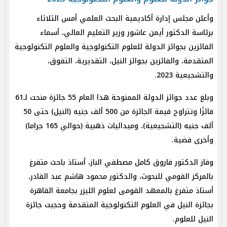
وأعلن مجلس إدارة أكاديمية البحث العلمي أمس الثلاثاء
برئاسة الدكتور أيمن عاشور وزير التعليم العالي، أسماء
الفائزين بجوائز الدولة للعلوم التكنولوجية والعلوم التكنولوجية
المتقدمة، والفائزين بجوائز النيل، التقديرية، التفوق،
والتشجيعية 2023.
وبلغ عدد جوائز الدولة الممنوحة هذا العام 55 جائزة منحت لـ61
فائزًا وتتراوح قيمة الجائزة من 500 ألف جنيه (النيل) حتى 50
ألف جنيه (التشجيعية)، وميداليات ذهبية (حوالي 165 جراما)
وأخرى فضية.
وفاز الدكتور فاروق كامل مصطفي الباز، أستاذ باحث متفرغ
بالمركز القومي للبحوث، والدكتور محمود هاشم عبد القادر،
أستاذ متفرغ بالمعهد القومى لعلوم الليزر بجامعة القاهرة
بجائزة النيل في العلوم التكنولوجية المتقدمة وحجبت جائزة
النيل للعلوم.