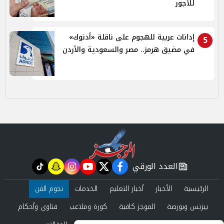
للأجور
إدانات عربية للهجوم على ناقلة «أدنوك»
5
في مضيق هرمز.. مصر والسعودية والأردن
العدد الورقي
tiktok
snapchat
instagram
youtube
twitter
facebook
newspaper
الرئيسية
الأخبار
أخبار التعليم
الخدمات
نجوم الفن
بيزنس وبورصة
الموجز كافية
كورة وملاعب
فتاوى وأحكام