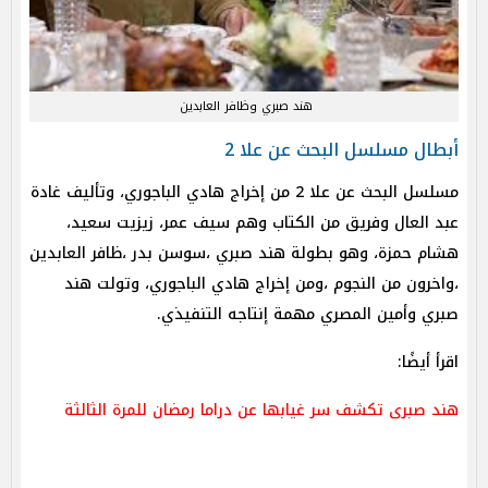
هند صبري وظافر العابدين
أبطال مسلسل البحث عن علا 2
مسلسل البحث عن علا 2 من إخراج هادي الباجوري، وتأليف غادة
عبد العال وفريق من الكتاب وهم سيف عمر، زيزيت سعيد،
هشام حمزة، وهو بطولة هند صبري ،سوسن بدر ،ظافر العابدين
،واخرون من النجوم ،ومن إخراج هادي الباجوري، وتولت هند
صبري وأمين المصري مهمة إنتاجه التنفيذي.
اقرأ أيضًا:
هند صبرى تكشف سر غيابها عن دراما رمضان للمرة الثالثة