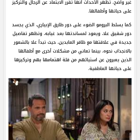
غير واضح، تُظهر الأحداث أنها تقرر الابتعاد عن الرجال والتركيز
على حياتها وأطفالها.
كما يسلط البرومو الضوء على دور طارق الإبياري، الذي يجسد
دور شقيق علا، ويعود لمساندتها بعد غيابه، وتظهر تفاصيل
جديدة في علاقتها مع ظافر العابدين، حيث تبدأ علا بالشعور
بالانجذاب نحوه، بينما تعاني من مشكلات أخرى مع أطفالها
الذين يعبرون عن استيائهم من قلة اهتمامها بهم وتركيزها
على حياتها العاطفية.