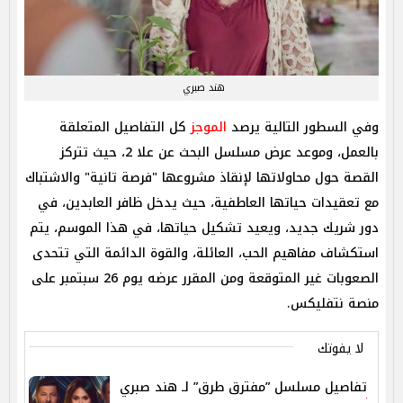
هند صبري
وفي السطور التالية يرصد
الموجز
كل التفاصيل المتعلقة
بالعمل، وموعد عرض مسلسل البحث عن علا 2، حيث تتركز
القصة حول محاولاتها لإنقاذ مشروعها "فرصة تانية" والاشتباك
مع تعقيدات حياتها العاطفية، حيث يدخل ظافر العابدين، في
دور شريك جديد، ويعيد تشكيل حياتها، في هذا الموسم، يتم
استكشاف مفاهيم الحب، العائلة، والقوة الدائمة التي تتحدى
الصعوبات غير المتوقعة ومن المقرر عرضه يوم 26 سبتمبر على
منصة نتفليكس.
لا يفوتك
تفاصيل مسلسل ”مفترق طرق” لـ هند صبري