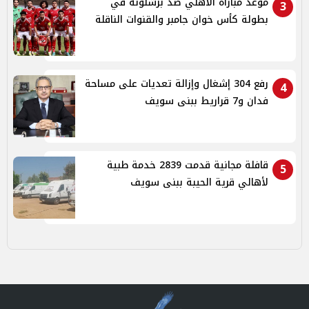
موعد مباراة الأهلي ضد برشلونة في
3
بطولة كأس خوان جامبر والقنوات الناقلة
رفع 304 إشغال وإزالة تعديات على مساحة
4
فدان و7 قراريط ببنى سويف
قافلة مجانية قدمت 2839 خدمة طبية
5
لأهالي قرية الحيبة ببنى سويف