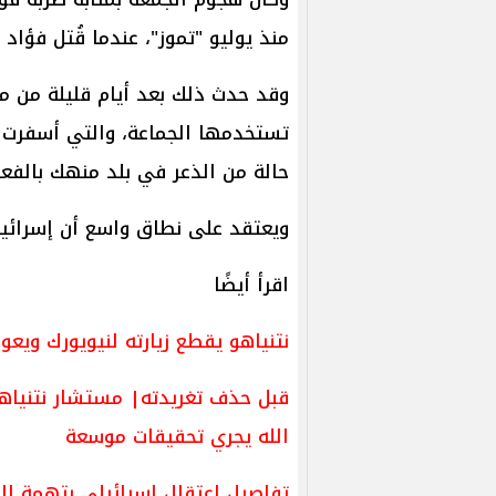
منذ يوليو "تموز"، عندما قُتل فؤاد
وقد حدث ذلك بعد أيام قليلة من مو
تستخدمها الجماعة، والتي أسفرت 
حالة من الذعر في بلد منهك بالفعل
ويعتقد على نطاق واسع أن إسرائيل
اقرأ أيضًا
نتنياهو يقطع زيارته لنيويورك ويع
قبل حذف تغريدته| مستشار نتنياهو 
الله يجري تحقيقات موسعة
تفاصيل اعتقال إسرائيلي بتهمة التآ