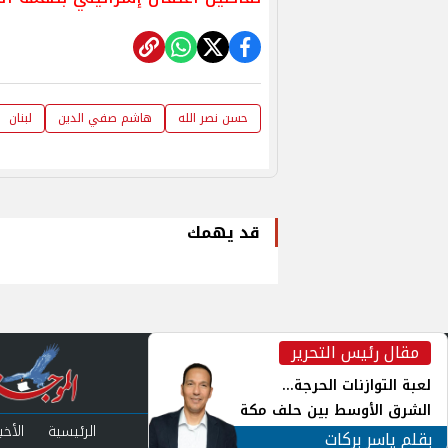
حسن نصر الله
هاشم صفي الدين
لبنان
قد يهمك
مقال رئيس التحرير
inst
لعبة التوازنات الحرجة...
الشرق الأوسط بين حلف مكة
الرئيسية
الأخبا
ورياح طهران
بقلم ياسر بركات