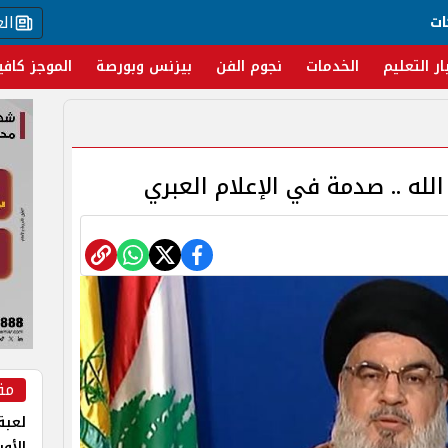
ال
ات
ار التعليم
الخدمات
نجوم الفن
بيزنس وبورصة
الموجز كافي
له .. صدمة في الإعلام العبري
مق
لعبة 
الأو