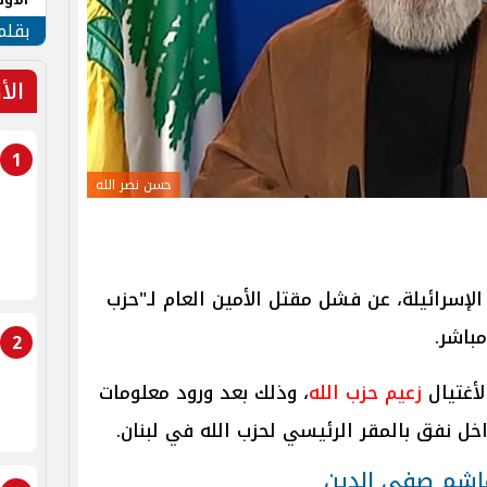
طهر
بقلم
الأ
1
حسن نصر الله
سن نصر الله.. أعلنت القناة الـ 13 الإسرائيلة، عن فشل مقتل الأمين العام لـ"حزب
باشر.
2
أغتيال
زعيم حزب الله
، وذلك
بعد ورود معلومات
اخل نفق بالمقر الرئيسي لحزب الله في لبنان.
اشم صفي الدين