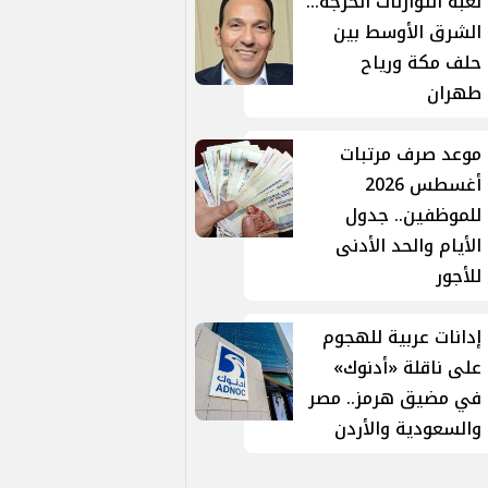
لعبة التوازنات الحرجة...
الشرق الأوسط بين
حلف مكة ورياح
طهران
موعد صرف مرتبات
أغسطس 2026
للموظفين.. جدول
الأيام والحد الأدنى
للأجور
إدانات عربية للهجوم
على ناقلة «أدنوك»
في مضيق هرمز.. مصر
والسعودية والأردن