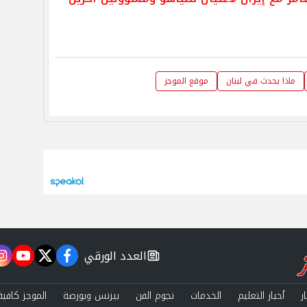
ماذا يحدث في لبنان
موقع الموجز
العدد الورقي
m
utube
twitter
facebook
newspaper
ر
أخبار التعليم
الخدمات
نجوم الفن
بيزنس وبورصة
الموجز كافية