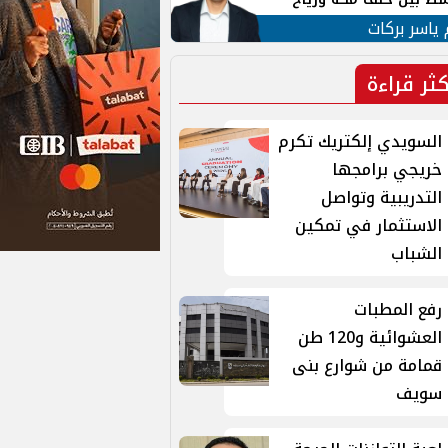
ان
 ياسر بركات
كثر قراءة
السويدي إلكتريك تكرم
خريجي برامجها
التدريبية وتواصل
الاستثمار في تمكين
الشباب
رفع المطبات
العشوائية و120 طن
قمامة من شوارع بنى
سويف