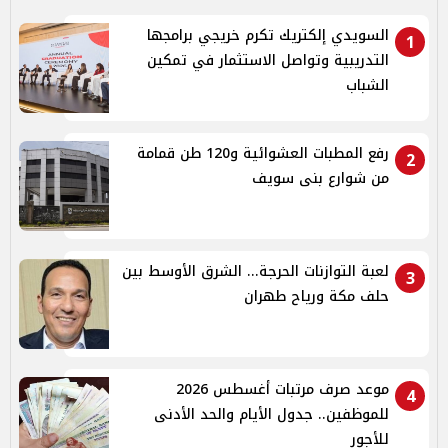
السويدي إلكتريك تكرم خريجي برامجها
1
التدريبية وتواصل الاستثمار في تمكين
الشباب
رفع المطبات العشوائية و120 طن قمامة
2
من شوارع بنى سويف
لعبة التوازنات الحرجة... الشرق الأوسط بين
3
حلف مكة ورياح طهران
موعد صرف مرتبات أغسطس 2026
4
للموظفين.. جدول الأيام والحد الأدنى
للأجور