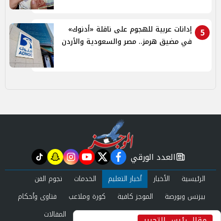
إدانات عربية للهجوم على ناقلة «أدنوك»
5
في مضيق هرمز.. مصر والسعودية والأردن
العدد الورقي
tiktok
snapchat
instagram
youtube
twitter
facebook
newspaper
الرئيسية
الأخبار
أخبار التعليم
الخدمات
نجوم الفن
بيزنس وبورصة
الموجز كافية
كورة وملاعب
فتاوى وأحكام
صحة وجمال
عرب وعالم
حوادث ومحاكم
المقالات
مقال رئيس التحرير