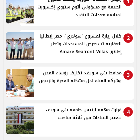
1
الضبعة مع مسؤولي أتوم ستروي إكسبورت
لمتابعة معدلات التنفيذ
خلال زيارة لمشروع "سولاري"، مصر إيطاليا
2
العقارية تستعرض المستجدات وتعلن
إطلاق Amare Seafront Villas
محافظ بنى سويف: تكليف رؤساء المدن
3
وشركة المياه لحل مشكلة العجرة والزيتون
قرارت مهمة لرئيس جامعة بنى سويف
4
بتغيير القيادات فى ثلاثة مناصب