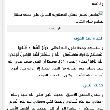
وفاتهم.
علي جمعة
الحياة بعد الموت
واستشهد جمعة بقول الله تعالى: ﴿وَلَوْ أَنَّهُمْ إِذ ظَّلَمُوا
أَنفُسَهُمْ جَاءُوكَ فَاسْتَغْفَرُوا اللَّهَ وَاسْتَغْفَرَ لَهُمُ الرَّسُولُ لَوَجَدُوا
اللَّهَ تَوَّابًا رَّحِيمًا﴾ [النساء: 64]، موضحًا أن النبي محمد صلى الله
عليه وسلم، رغم انتقاله من الحياة الدنيا، إلا أن له حياة أخرى
تُعرف بحياة الأنبياء، وهي حياة بعد الموت.
حديث النبي
واستدل المفتي الأسبق بحديث النبي صلى الله عليه وسلم:
«حياتي خير لكم تُحدثون ويحدث لكم. ومماتي خير لكم، تُعرض
علي أعمالكم...»، مشيرًا إلى أن هذا الحديث يبرز أهمية الأعمال