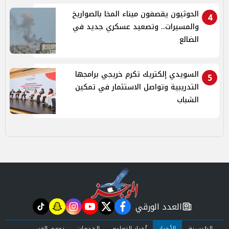
الحوثيون يقصفون ميناء المخا بالصواريخ
4
والمسيرات.. وتصعيد عسكري جديد في
الضالع
السويدي إلكتريك تكرم خريجي برامجها
5
التدريبية وتواصل الاستثمار في تمكين
الشباب
العدد الورقي
tiktok
snapchat
instagram
youtube
twitter
facebook
newspaper