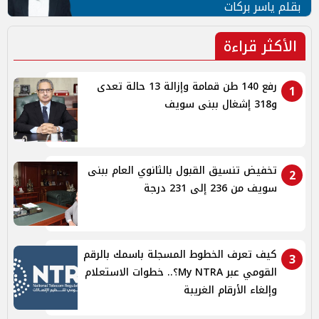
بقلم ياسر بركات
الأكثر قراءة
رفع 140 طن قمامة وإزالة 13 حالة تعدى
1
و318 إشغال ببنى سويف
تخفيض تنسيق القبول بالثانوي العام ببنى
2
سويف من 236 إلى 231 درجة
كيف تعرف الخطوط المسجلة باسمك بالرقم
3
القومي عبر My NTRA؟.. خطوات الاستعلام
وإلغاء الأرقام الغريبة